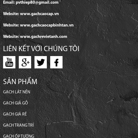
Email: pvthiep80@gmail.com
Website: www.gachcaocap.vn
Website: www.gachcaocapbinhtan.vn
Website: www.gachrevietanh.com
LIÊN KẾT VỚI CHÚNG TÔI
SẢN PHẨM
GẠCH LÁT NỀN
GẠCH GIẢ GỖ
GẠCH GIÁ RẺ
GẠCH TRANG TRÍ
GẠCH ỐP TƯỜNG