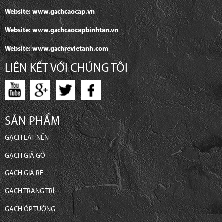
Website: www.gachcaocap.vn
Website: www.gachcaocapbinhtan.vn
Website: www.gachrevietanh.com
LIÊN KẾT VỚI CHÚNG TÔI
SẢN PHẨM
GẠCH LÁT NỀN
GẠCH GIẢ GỖ
GẠCH GIÁ RẺ
GẠCH TRANG TRÍ
GẠCH ỐP TƯỜNG