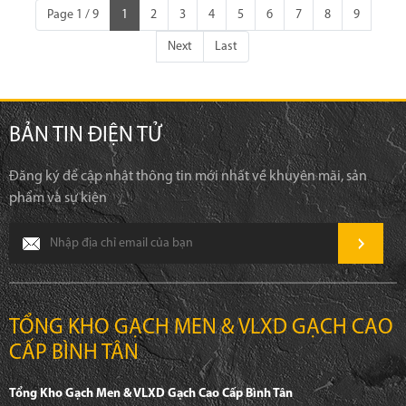
Page 1 / 9
1
2
3
4
5
6
7
8
9
Next
Last
BẢN TIN ĐIỆN TỬ
Đăng ký để cập nhật thông tin mới nhất về khuyên mãi, sản
phẩm và sự kiện
TỔNG KHO GẠCH MEN & VLXD GẠCH CAO
CẤP BÌNH TÂN
Tổng Kho Gạch Men & VLXD Gạch Cao Cấp Bình Tân