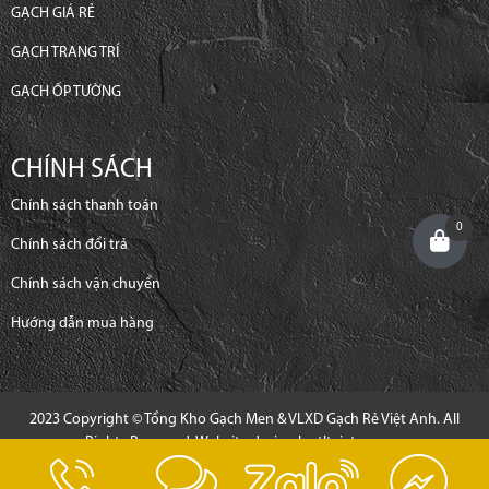
GẠCH GIÁ RẺ
GẠCH TRANG TRÍ
GẠCH ỐP TƯỜNG
CHÍNH SÁCH
Chính sách thanh toán
0
Chính sách đổi trả
Chính sách vận chuyển
Hướng dẫn mua hàng
2023 Copyright © Tổng Kho Gạch Men & VLXD Gạch Rẻ Việt Anh. All
Rights Reserved. Website design by
tltvietnam.vn