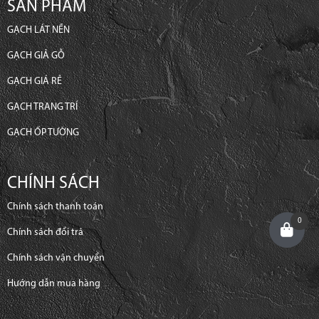
SẢN PHẨM
GẠCH LÁT NỀN
GẠCH GIẢ GỖ
GẠCH GIÁ RẺ
GẠCH TRANG TRÍ
GẠCH ỐP TƯỜNG
CHÍNH SÁCH
Chính sách thanh toán
0
Chính sách đổi trả
Chính sách vận chuyển
Hướng dẫn mua hàng