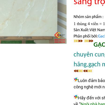
sang trọ
Nhóm sản phẩm :
1 thùng 4 viên = 
Sản Xuất:Việt Na
Phân phối bởi:
Gac
GẠC
chuyên cung
hãng,gạch 
Luôn đảm bảo 
công nghệ mới 
Hãy đến với 
về “
Ngôi nhà bạ