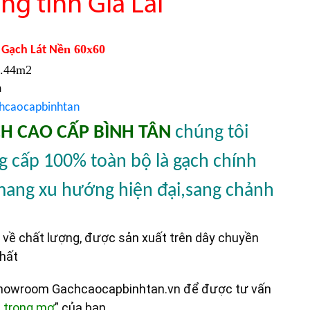
ng tỉnh Gia Lai
n 60x60
Gạch Lát Nề
1.44m2
m
hcaocapbinhtan
H CAO CẤP BÌNH TÂN
chúng tôi
 cấp 100% toàn bộ là gạch chính
mang xu hướng hiện đại,sang chảnh
về chất lượng, được sản xuất trên dây chuyền
nhất
showroom Gachcaocapbinhtan.vn để được tư vấn
n trong mơ
” của bạn