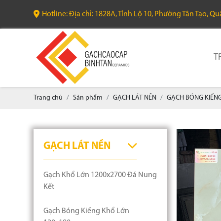
Hotline: Địa chỉ: 1828A, Tỉnh Lộ 10, Phường Tân Tạo, Q
T
Trang chủ
Sản phẩm
GẠCH LÁT NỀN
GẠCH BÓNG KIẾNG
GẠCH LÁT NỀN
Gạch Khổ Lớn 1200x2700 Đá Nung
Kết
Gạch Bóng Kiếng Khổ Lớn