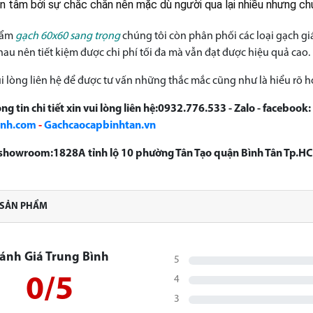
n tâm bởi sự chắc chắn nên mặc dù người qua lại nhiều nhưng ch
hẩm
gạch 60x60 sang trọng
chúng tôi còn phân phối các loại gạch giá
hau
nên tiết kiệm được chi phí tối đa mà vẫn đạt được hiệu quả cao.
i lòng liên hệ để được tư vấn những thắc mắc cũng như là hiểu rõ 
ng tin chi tiết xin vui lòng liên hệ:0932.776.533 - Zalo - facebook:
anh.com
-
Gachcaocapbinhtan.vn
ỉ showroom:1828A tỉnh lộ 10 phường Tân Tạo quận Bình Tân Tp.H
 SẢN PHẨM
ánh Giá Trung Bình
5
0/5
4
3