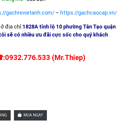
s://gachrevietanh.com/
–
https://gachcaocap.vn/
ở địa chỉ:
1828A tỉnh lộ 10 phường Tân Tạo quận
tôi sẽ có nhiều ưu đãi cực sốc cho quý khách
:0932.776.533 (Mr.Thiep)
HÀNG
MUA NGAY