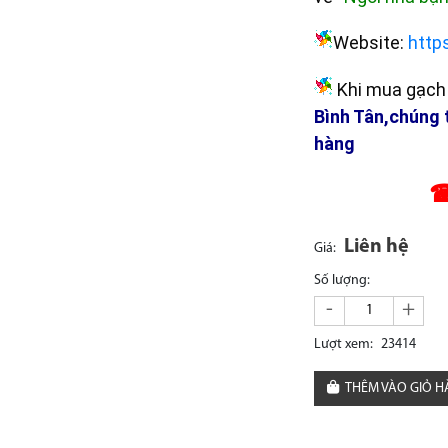
Website:
http
Khi mua gạch 
Bình Tân,chúng 
hàng
☎
Liên hệ
Giá:
Số lượng:
-
+
Lượt xem:
23414
THÊM VÀO GIỎ 