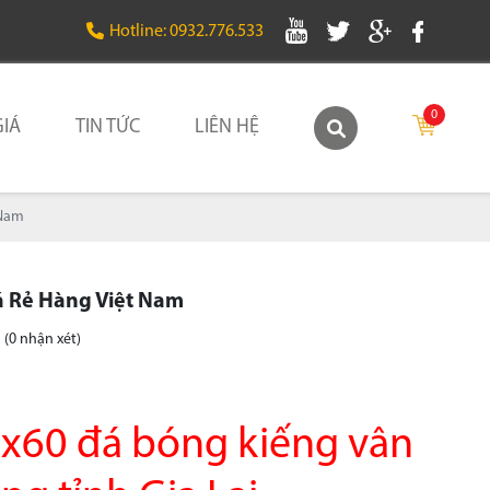
Hotline: 0932.776.533
0
IÁ
TIN TỨC
LIÊN HỆ
 Nam
á Rẻ Hàng Việt Nam
(0 nhận xét)
x60 đá bóng kiếng vân