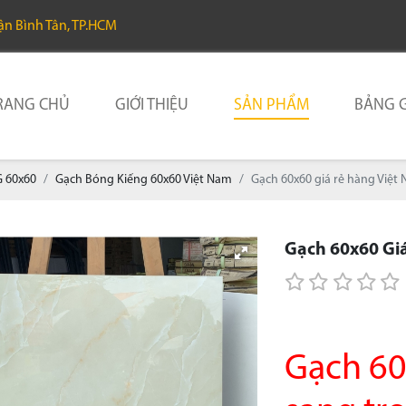
uận Bình Tân, TP.HCM
RANG CHỦ
GIỚI THIỆU
SẢN PHẨM
BẢNG G
 60x60
Gạch Bóng Kiếng 60x60 Việt Nam
Gạch 60x60 giá rẻ hàng Việt
Gạch 60x60 Gi
Gạch 60