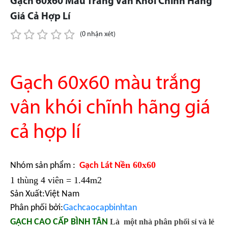
Gạch 60x60 Màu Trắng Vân Khói Chĩnh Hãng
Giá Cả Hợp Lí
(0 nhận xét)
Gạch 60x60 màu trắng
vân khói chĩnh hãng giá
cả hợp lí
n 60x60
Nhóm sản phẩm :
Gạch Lát Nề
1 thùng 4 viên = 1.44m2
Sản Xuất:Việt Nam
Phân phối bởi:
Gachcaocapbinhtan
GẠCH CAO CẤP BÌNH TÂN
Là một nhà phân phối sỉ và lẻ