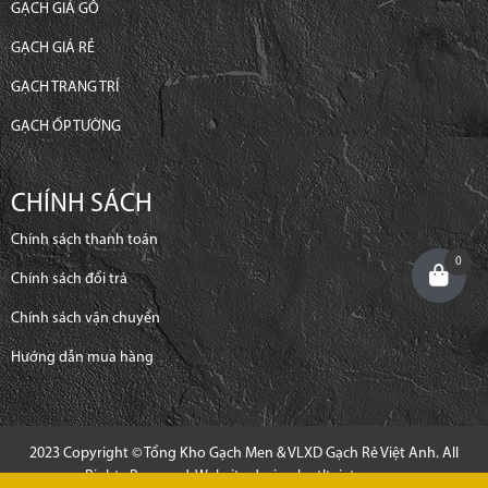
GẠCH GIẢ GỖ
GẠCH GIÁ RẺ
GẠCH TRANG TRÍ
GẠCH ỐP TƯỜNG
CHÍNH SÁCH
Chính sách thanh toán
0
Chính sách đổi trả
Chính sách vận chuyển
Hướng dẫn mua hàng
2023 Copyright © Tổng Kho Gạch Men & VLXD Gạch Rẻ Việt Anh. All
Rights Reserved. Website design by
tltvietnam.vn