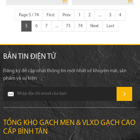
Page 5 / 74
First
Prev
1
2
...
3
4
5
6
7
...
73
74
Next
Last
BẢN TIN ĐIỆN TỬ
Đăng ký để cập nhật thông tin mới nhất về khuyên mãi, sản
phẩm và sự kiện
TỔNG KHO GẠCH MEN & VLXD GẠCH CAO
CẤP BÌNH TÂN