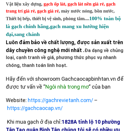
Vật liệu xây dựng,
gạch ốp lát
,
gạch lát nền giá rẻ
,
gạch
trang trí giá rẻ
,
gạch giá rẻ
,
máy nước nóng, bồn nước,
100% toàn bộ
Thiết bị bếp, thiết bị vệ sinh, phòng tắm....
là gạch chính hãng,gạch mang xu hướng hiện
đại,sang chảnh
Luôn đảm bảo về chất lượng, được sản xuất trên
dây chuyền công nghệ mới nhất .
Đa dạng về chủng
loại, cạnh tranh về giá, phương thức phục vụ nhanh
chóng, thanh toán linh hoạt.
Hãy đến với showroom Gachcaocapbinhtan.vn để
được tư vấn về “
Ngôi nhà trong mơ
” của bạn
Website:
https://gachrevietanh.com/
–
https://gachcaocap.vn/
Khi mua gạch ở địa chỉ:
1828A tỉnh lộ 10 phường
Tân Tạo quận Bình Tân,chúng tôi sẽ có nhiều ưu