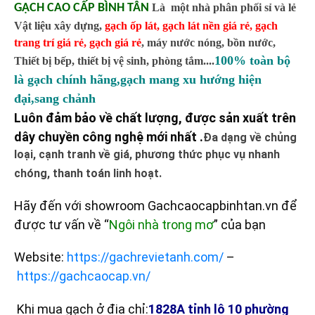
GẠCH CAO CẤP BÌNH TÂN
Là một nhà phân phối sỉ và lẻ
Vật liệu xây dựng,
gạch ốp lát
,
gạch lát nền giá rẻ
,
gạch
trang trí giá rẻ
,
gạch giá rẻ
,
máy nước nóng, bồn nước,
100% toàn bộ
Thiết bị bếp, thiết bị vệ sinh, phòng tắm....
là gạch chính hãng,gạch mang xu hướng hiện
đại,sang chảnh
Luôn đảm bảo về chất lượng, được sản xuất trên
dây chuyền công nghệ mới nhất .
Đa dạng về chủng
loại, cạnh tranh về giá, phương thức phục vụ nhanh
chóng, thanh toán linh hoạt.
Hãy đến với showroom Gachcaocapbinhtan.vn để
được tư vấn về “
Ngôi nhà trong mơ
” của bạn
Website:
https://gachrevietanh.com/
–
https://gachcaocap.vn/
Khi mua gạch ở địa chỉ:
1828A tỉnh lộ 10 phường