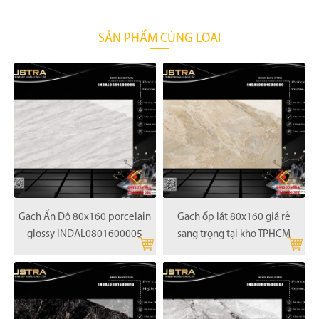
SẢN PHẨM CÙNG LOẠI
Gạch Ấn Độ 80x160 porcelain
Gạch ốp lát 80x160 giá rẻ
glossy INDAL0801600005
sang trọng tại kho TPHCM