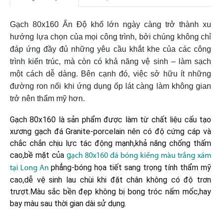
Gạch 80x160 Ấn Độ khổ lớn ngày càng trở thành xu
hướng lựa chọn của mọi công trình, bởi chúng không chỉ
đáp ứng đầy đủ những yêu cầu khắt khe của các công
trình kiến trúc, mà còn có khả năng vệ sinh – làm sạch
một cách dễ dàng. Bên cạnh đó, việc sở hữu ít những
đường ron nối khi ứng dụng ốp lát càng làm không gian
trở nên thẩm mỹ hơn.
Gạch 80x160 là sản phẩm được làm từ chất liệu cấu tạo
xương gạch đá Granite-porcelain nên có độ cứng cáp và
chắc chắn chịu lực tác động mạnh,khả năng chống thấm
cao,bề mặt của
g
ạch 80x160 đá bóng kiếng màu trắng xám
phẳng-bóng họa tiết sang trọng tính thẩm mỹ
tại Long An
cao,dễ vệ sinh lau chùi khi đặt chân không có độ trơn
trượt.Màu sắc bền đẹp không bị bong tróc nấm mốc,hay
bay màu sau thời gian dài sử dụng.