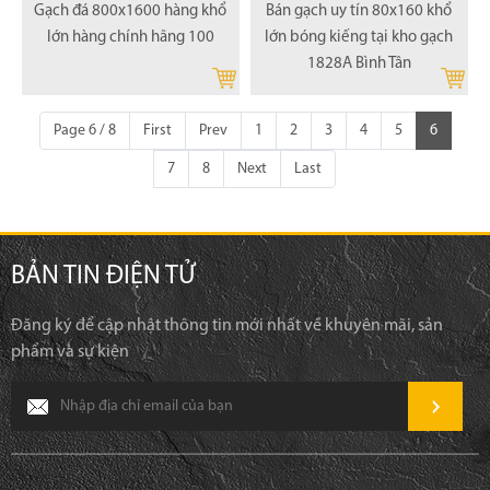
Gạch đá 800x1600 hàng khổ
Bán gạch uy tín 80x160 khổ
lớn hàng chính hãng 100
lớn bóng kiếng tại kho gạch
1828A Bình Tân
Page 6 / 8
First
Prev
1
2
3
4
5
6
7
8
Next
Last
BẢN TIN ĐIỆN TỬ
Đăng ký để cập nhật thông tin mới nhất về khuyên mãi, sản
phẩm và sự kiện