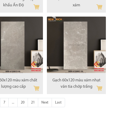
khẩu Ấn Độ
xám
60x120 màu xám chất
Gạch 60x120 màu xám nhạt
lượng cao cấp
vân tia chớp trắng
7
...
20
21
Next
Last