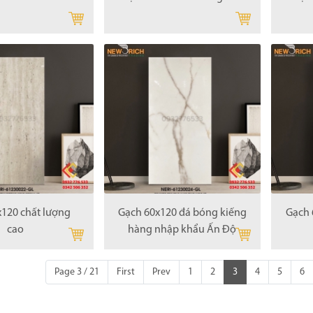
x120 chất lượng
Gạch 60x120 đá bóng kiếng
Gạch 
cao
hàng nhập khẩu Ấn Độ
Page 3 / 21
First
Prev
1
2
3
4
5
6