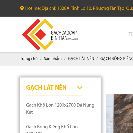
Hotline: Địa chỉ: 1828A, Tỉnh Lộ 10, Phường Tân Tạo, Q
T
Trang chủ
Sản phẩm
GẠCH LÁT NỀN
GẠCH BÓNG KIẾNG
GẠCH LÁT NỀN
Gạch Khổ Lớn 1200x2700 Đá Nung
Kết
Gạch Bóng Kiếng Khổ Lớn