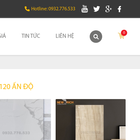
Hotline: 0932.776.533
0
IÁ
TIN TỨC
LIÊN HỆ
120 ẤN ĐỘ