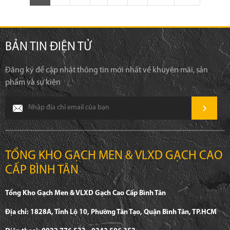
BẢN TIN ĐIỆN TỬ
Đăng ký để cập nhật thông tin mới nhất về khuyên mãi, sản
phẩm và sự kiện
TỔNG KHO GẠCH MEN & VLXD GẠCH CAO
CẤP BÌNH TÂN
Tổng Kho Gạch Men & VLXD Gạch Cao Cấp Bình Tân
Địa chỉ: 1828A, Tỉnh Lộ 10, Phường Tân Tạo, Quận Bình Tân, TP.HCM