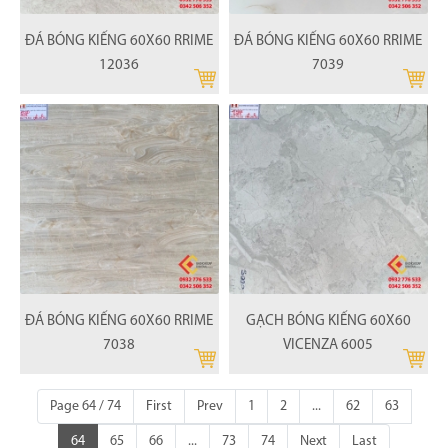
ĐÁ BÓNG KIẾNG 60X60 RRIME
ĐÁ BÓNG KIẾNG 60X60 RRIME
12036
7039
ĐÁ BÓNG KIẾNG 60X60 RRIME
GẠCH BÓNG KIẾNG 60X60
7038
VICENZA 6005
Page 64 / 74
First
Prev
1
2
...
62
63
64
65
66
...
73
74
Next
Last