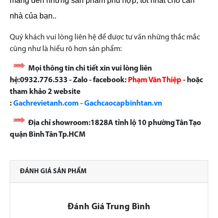
mang đến những sản phẩm phù hợp, tốt nhất cho căn
nhà của bạn..
Quý khách vui lòng liên hệ để được tư vấn những thắc mắc
cũng như là hiểu rõ hơn sản phẩm:
Mọi thông tin chi tiết xin vui lòng liên
hệ:0932.776.533 - Zalo - facebook:
Phạm Văn Thiệp
- hoặc
tham khảo 2 website
:
Gachrevietanh.com
-
Gachcaocapbinhtan.vn
Địa chỉ showroom:1828A tỉnh lộ 10 phường Tân Tạo
quận Bình Tân Tp.HCM
ĐÁNH GIÁ SẢN PHẨM
Đánh Giá Trung Bình