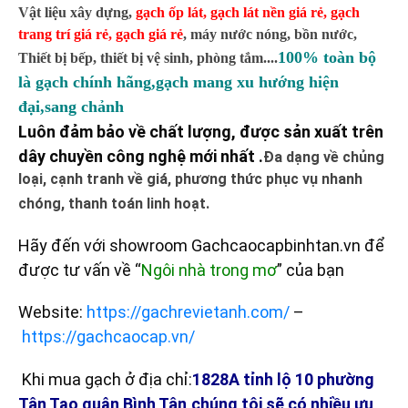
Vật liệu xây dựng,
gạch ốp lát
,
gạch lát nền giá rẻ
,
gạch
trang trí giá rẻ
,
gạch giá rẻ
,
máy nước nóng, bồn nước,
100% toàn bộ
Thiết bị bếp, thiết bị vệ sinh, phòng tắm....
là gạch chính hãng,gạch mang xu hướng hiện
đại,sang chảnh
Luôn đảm bảo về chất lượng, được sản xuất trên
dây chuyền công nghệ mới nhất .
Đa dạng về chủng
loại, cạnh tranh về giá, phương thức phục vụ nhanh
chóng, thanh toán linh hoạt.
Hãy đến với showroom Gachcaocapbinhtan.vn để
được tư vấn về “
Ngôi nhà trong mơ
” của bạn
Website:
https://gachrevietanh.com/
–
https://gachcaocap.vn/
Khi mua gạch ở địa chỉ:
1828A tỉnh lộ 10 phường
Tân Tạo quận Bình Tân,chúng tôi sẽ có nhiều ưu