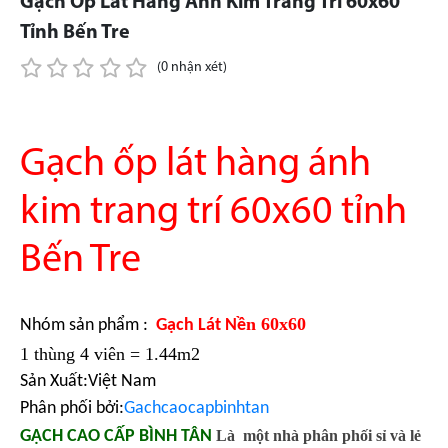
Gạch Ốp Lát Hàng Ánh Kim Trang Trí 60x60
Tỉnh Bến Tre
(0 nhận xét)
Gạch ốp lát hàng ánh
kim trang trí 60x60 tỉnh
Bến Tre
n 60x60
Nhóm sản phẩm :
Gạch Lát Nề
1 thùng 4 viên = 1.44m2
Sản Xuất:Việt Nam
Phân phối bởi:
Gachcaocapbinhtan
GẠCH CAO CẤP BÌNH TÂN
Là một nhà phân phối sỉ và lẻ