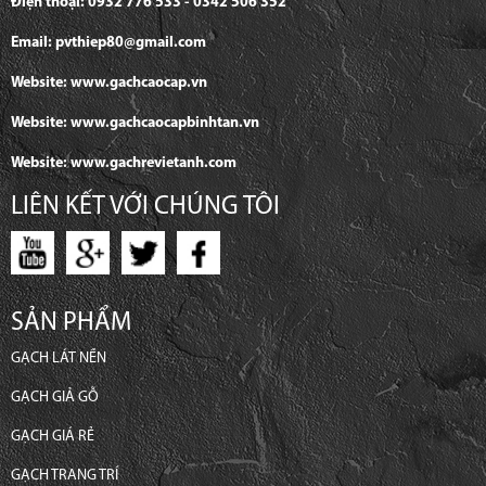
Điện thoại: 0932 776 533 - 0342 506 352
Email: pvthiep80@gmail.com
Website: www.gachcaocap.vn
Website: www.gachcaocapbinhtan.vn
Website: www.gachrevietanh.com
LIÊN KẾT VỚI CHÚNG TÔI
SẢN PHẨM
GẠCH LÁT NỀN
GẠCH GIẢ GỖ
GẠCH GIÁ RẺ
GẠCH TRANG TRÍ