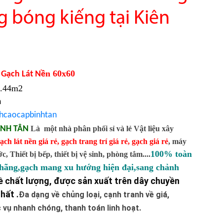
g bóng kiếng tại Kiên
n 60x60
Gạch Lát Nề
1.44m2
m
hcaocapbinhtan
ÌNH TÂN
Là một nhà phân phối sỉ và lẻ Vật liệu xây
ạch lát nền giá rẻ
,
gạch trang trí giá rẻ
,
gạch giá rẻ
,
máy
100% toàn
 Thiết bị bếp, thiết bị vệ sinh, phòng tắm....
 hãng,gạch mang xu hướng hiện đại,sang chảnh
 chất lượng, được sản xuất trên dây chuyền
hất .
Đa dạng về chủng loại, cạnh tranh về giá,
vụ nhanh chóng, thanh toán linh hoạt.