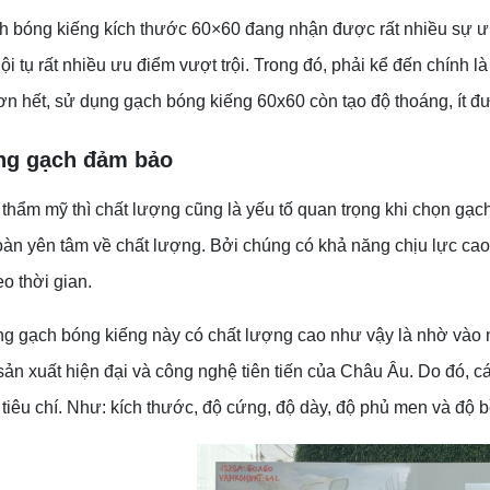
 bóng kiếng kích thước 60×60 đang nhận được rất nhiều sự ưu
ội tụ rất nhiều ưu điểm vượt trội. Trong đó, phải kể đến chính l
n hết, sử dụng gạch bóng kiếng 60x60 còn tạo độ thoáng, ít đ
ng gạch đảm bảo
thẩm mỹ thì chất lượng cũng là yếu tố quan trọng khi chọn gạc
àn yên tâm về chất lượng. Bởi chúng có khả năng chịu lực cao
o thời gian.
ng gạch bóng kiếng này có chất lượng cao như vậy là nhờ vào 
ản xuất hiện đại và công nghệ tiên tiến của Châu Âu. Do đó, c
 tiêu chí. Như: kích thước, độ cứng, độ dày, độ phủ men và độ b