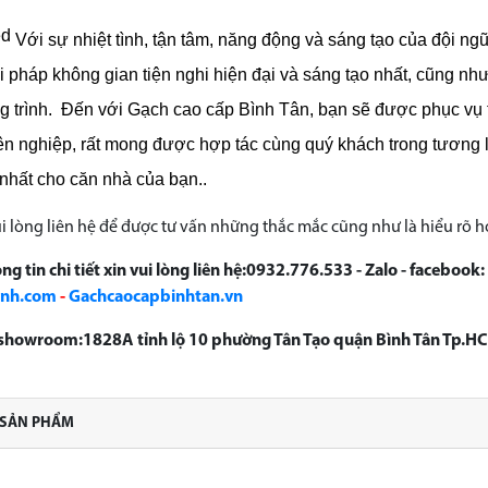
Với sự nhiệt tình, tận tâm, năng động và sáng tạo của đội n
iải pháp không gian tiện nghi hiện đại và sáng tạo nhất, cũng nh
 trình.
Đến với Gạch cao cấp Bình Tân, bạn sẽ được phục vụ tố
ên nghiệp, rất mong được hợp tác cùng quý khách trong tương 
 nhất cho căn nhà của bạn..
i lòng liên hệ để được tư vấn những thắc mắc cũng như là hiểu rõ 
ng tin chi tiết xin vui lòng liên hệ:0932.776.533 - Zalo - facebook:
anh.com
-
Gachcaocapbinhtan.vn
ỉ showroom:1828A tỉnh lộ 10 phường Tân Tạo quận Bình Tân Tp.H
 SẢN PHẨM