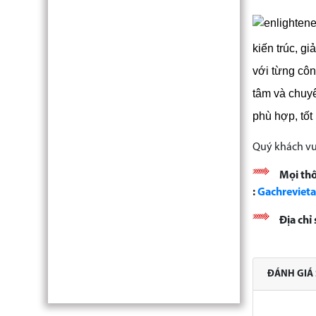
kiến trúc, g
với từng công
tâm và chuy
phù hợp, tốt
Quý khách vu
Mọi thô
:
Gachreviet
Địa ch
ĐÁNH GIÁ