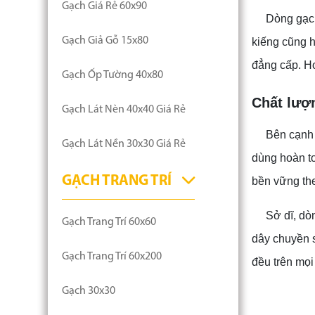
Gạch Giá Rẻ 60x90
Dòng gạch
Gạch Giả Gỗ 15x80
kiếng cũng h
đẳng cấp. Hơ
Gạch Ốp Tường 40x80
Chất lượ
Gạch Lát Nèn 40x40 Giá Rẻ
Bên cạnh 
Gạch Lát Nền 30x30 Giá Rẻ
dùng hoàn to
GẠCH TRANG TRÍ
bền vững the
Sở dĩ, dò
Gạch Trang Trí 60x60
dây chuyền s
Gạch Trang Trí 60x200
đều trên mọi
Gạch 30x30