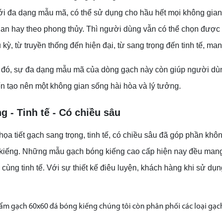
i đa dạng mẫu mã, có thể sử dụng cho hầu hết mọi không gian củ
ian hay theo phong thủy. Thì người dùng vẫn có thể chọn đượ
 kỳ, từ truyền thống đến hiện đại, từ sang trọng đến tinh tế, 
đó, sự đa dạng mẫu mã của dòng gạch này còn giúp người dùng 
ến tạo nên một không gian sống hài hòa và lý tưởng.
g - Tinh tế - Có chiều sâu
họa tiết gạch sang trọng, tinh tế, có chiều sâu đã góp phần k
iếng. Những mẫu gạch bóng kiếng cao cấp hiện nay đều mang họ
 cùng tinh tế. Với sự thiết kế điêu luyện, khách hàng khi sử dụn
m gạch 60x60 đá bóng kiếng chúng tôi còn phân phối các loại gạch 