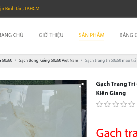
uận Bình Tân, TP.HCM
RANG CHỦ
GIỚI THIỆU
SẢN PHẨM
BẢNG G
 60x60
Gạch Bóng Kiếng 60x60 Việt Nam
Gạch trang trí 60x60 màu tr
Gạch Trang Trí
Kiên Giang
Gạch tr