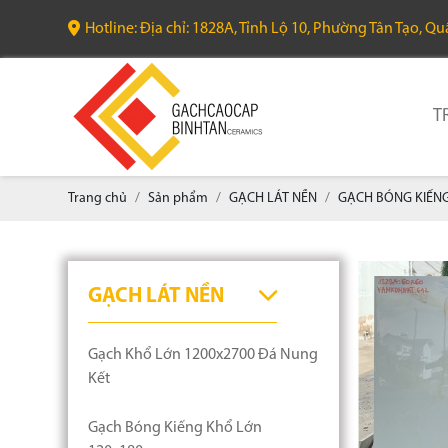
Hotline: Địa chỉ: 1828A, Tỉnh Lộ 10, Phường Tân Tạo, Q
T
Trang chủ
Sản phẩm
GẠCH LÁT NỀN
GẠCH BÓNG KIẾNG
GẠCH LÁT NỀN
Gạch Khổ Lớn 1200x2700 Đá Nung
Kết
Gạch Bóng Kiếng Khổ Lớn