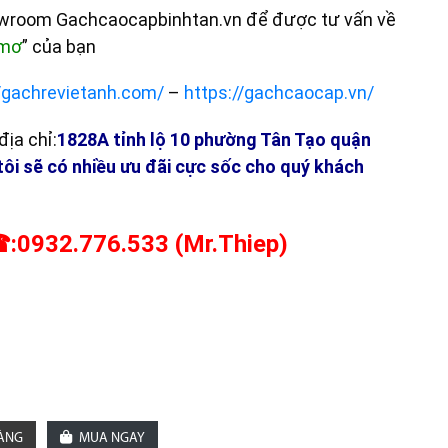
owroom Gachcaocapbinhtan.vn để được tư vấn về
 mơ
” của bạn
//gachrevietanh.com/
–
https://gachcaocap.vn/
ịa chỉ:
1828A tỉnh lộ 10 phường Tân Tạo quận
tôi sẽ có nhiều ưu đãi cực sốc cho quý khách
:0932.776.533 (Mr.Thiep)
HÀNG
MUA NGAY