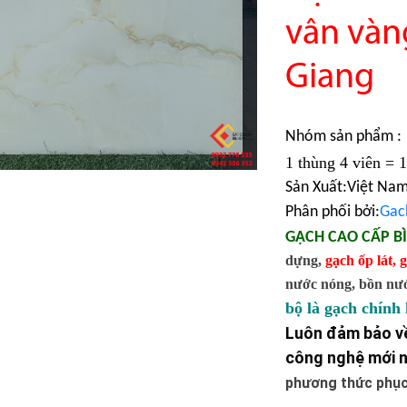
vân vàn
Giang
Nhóm sản phẩm :
1 thùng 4 viên = 
Sản Xuất:Việt Na
Phân phối bởi:
Gac
GẠCH CAO CẤP B
dựng,
gạch ốp lát
,
g
nước nóng, bồn nước,
bộ là gạch chính
Luôn đảm bảo về
công nghệ mới n
phương thức phục 