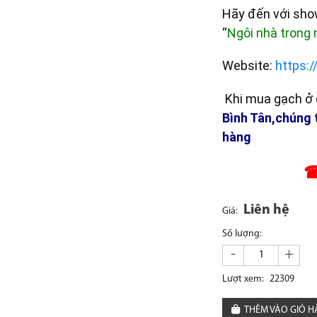
Hãy đến với sh
“
Ngôi nhà trong
Website:
https:
Khi mua gạch ở đ
Bình Tân,chúng 
hàng
☎
Liên hệ
Giá:
Số lượng:
-
+
Lượt xem:
22309
THÊM VÀO GIỎ 