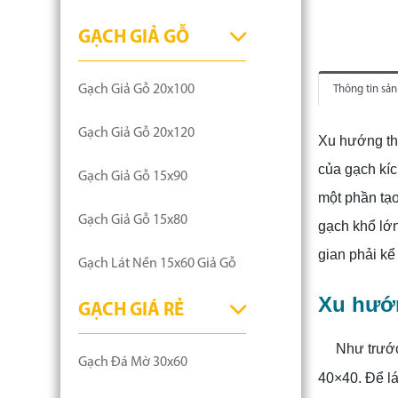
GẠCH GIẢ GỖ
Gạch Giả Gỗ 20x100
Thông tin sả
Gạch Giả Gỗ 20x120
Xu hướng thi
của gạch kíc
Gạch Giả Gỗ 15x90
một phần tạo
Gạch Giả Gỗ 15x80
gạch khổ lớ
gian phải kể
Gạch Lát Nền 15x60 Giả Gỗ
Xu hướn
GẠCH GIÁ RẺ
Như trước
Gạch Đá Mờ 30x60
40×40. Để lá