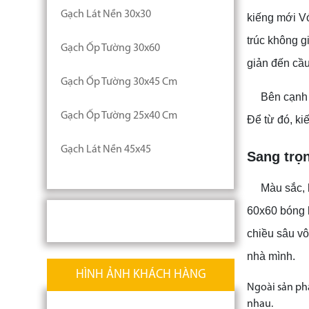
Gạch Lát Nền 30x30
kiếng mới Vớ
trúc không g
Gạch Ốp Tường 30x60
giản đến cầu
Gạch Ốp Tường 30x45 Cm
Bên cạnh 
Gạch Ốp Tường 25x40 Cm
Để từ đó, ki
Gạch Lát Nền 45x45
Sang trọn
Màu sắc, 
60x60 bóng k
chiều sâu vô
nhà mình.
HÌNH ẢNH KHÁCH HÀNG
Ngoài sản phẩ
nhau.