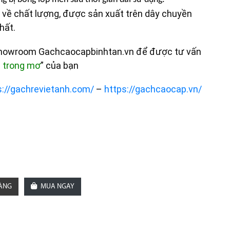
về chất lượng, được sản xuất trên dây chuyền
hất.
showroom Gachcaocapbinhtan.vn để được tư vấn
n trong mơ
” của bạn
s://gachrevietanh.com/
–
https://gachcaocap.vn/
HÀNG
MUA NGAY