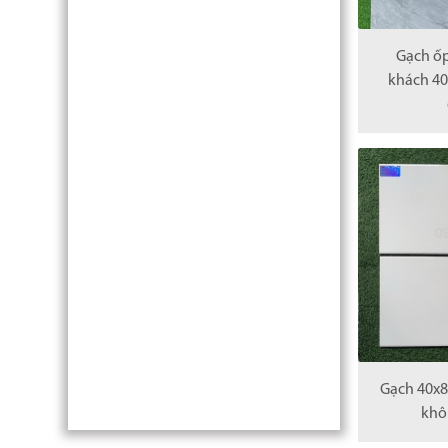
Gạch ố
khách 40
Gạch 40x8
khô