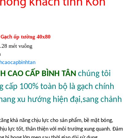
hòng khách tỉnh Kon
ốp tường 40x80
Gạch
1.28 mét vuông
am
hcaocapbinhtan
H CAO CẤP BÌNH TÂN
chúng tôi
 cấp 100% toàn bộ là gạch chính
mang xu hướng hiện đại,sang chảnh
tăng khả năng chịu lực cho sản phẩm, bề mặt bóng,
hịu lực tốt, thân thiện với môi trường xung quanh. Đảm
g bị bong lớp men sau thời gian dài sử dụng.