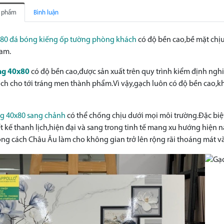
n phẩm
Bình luận
80 đá bóng kiếng ốp tường phòng khách
có độ bền cao,bề mặt chị
Nam.
ng 40x80
có độ bền cao,được sản xuất trên quy trình kiểm định nghi
ch cho tới tráng men thành phẩm.Vì vậy,gạch luôn có độ bền cao,kh
g 40x80 sang chảnh
có thể chống chịu dưới mọi môi trường.Đặc biệt l
t kế thanh lịch,hiện đại và sang trong tinh tế mang xu hướng hiện n
ng cách Châu Âu làm cho không gian trở lên rộng rãi thoáng mát và