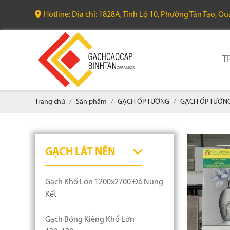
Hotline: Địa chỉ: 1828A, Tỉnh Lộ 10, Phường Tân Tạo, Q
T
Trang chủ
Sản phẩm
GẠCH ỐP TƯỜNG
GẠCH ỐP TƯỜNG
GẠCH LÁT NỀN
Gạch Khổ Lớn 1200x2700 Đá Nung
Kết
Gạch Bóng Kiếng Khổ Lớn