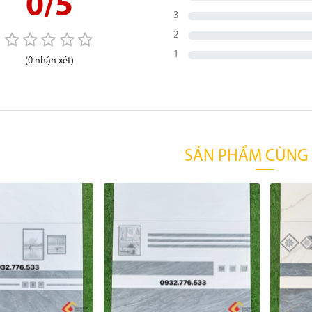
0/5
3
2
1
(0 nhận xét)
SẢN PHẨM CÙNG 