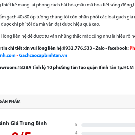
 thiết kế mang lại phong cách hài hòa,mãu mã họa tiết sống động,t
m gạch 40x80 ốp tường chúng tôi còn phân phối các loại gạch giá 
m được chi phí tối đa mà vẫn đạt được hiệu quả cao.
i lòng liên hệ để được tư vấn những thắc mắc cũng như là hiểu rõ 
tin chi tiết xin vui lòng liên hệ:0932.776.533 - Zalo - facebook:
Ph
anh.com
-
Gachcaocapbinhtan.vn
howroom:1828A tỉnh lộ 10 phường Tân Tạo quận Bình Tân Tp.HCM
 SẢN PHẨM
ánh Giá Trung Bình
5
4