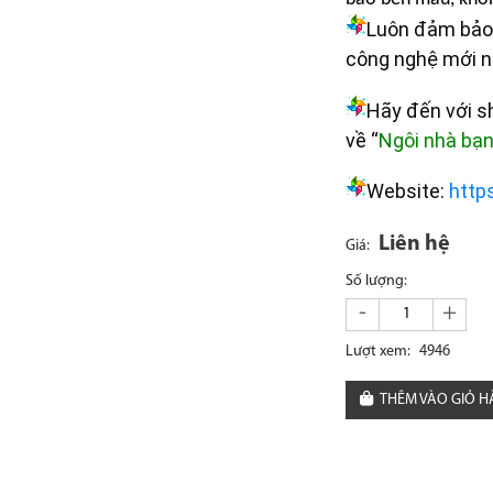
Luôn đảm bảo 
công nghệ mới n
Hãy đến với 
về “
Ngôi nhà bạ
Website:
http
Liên hệ
Giá:
Số lượng:
-
+
Lượt xem:
4946
THÊM VÀO GIỎ 