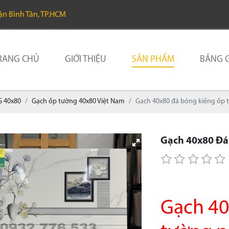
uận Bình Tân, TP.HCM
RANG CHỦ
GIỚI THIỆU
SẢN PHẨM
BẢNG G
 40x80
Gạch ốp tường 40x80 Việt Nam
Gạch 40x80 đá bóng kiếng ốp
Gạch 40x80 Đá
Gạch 40