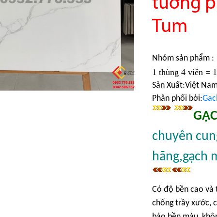
tường p
Tum
Nhóm sản phẩm :
1 thùng 4 viên = 
Sản Xuất:Việt N
Phân phối bởi:
Gac
GẠC
chuyên cung
hãng,gạch 
Có độ bền cao và 
chống trầy xước, c
bảo bền màu, khôn