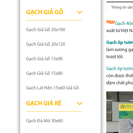
Thông tin sả
GẠCH GIẢ GỖ
Gạch 40x
Gạch Giả Gỗ 20x100
xuất từ Việt 
Gạch ốp tườ
Gạch Giả Gỗ 20x120
làm xương gạ
trượt tốt.
Gạch Giả Gỗ 15x90
Gạch ốp tườn
Gạch Giả Gỗ 15x80
còn được thiế
đậm chất pho
Gạch Lát Nền 15x60 Giả Gỗ
GẠCH GIÁ RẺ
Gạch Đá Mờ 30x60