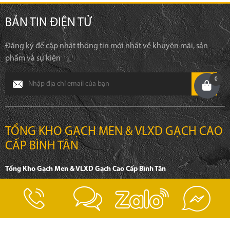
BẢN TIN ĐIỆN TỬ
Đăng ký để cập nhật thông tin mới nhất về khuyên mãi, sản
phẩm và sự kiện
0
TỔNG KHO GẠCH MEN & VLXD GẠCH CAO
CẤP BÌNH TÂN
Tổng Kho Gạch Men & VLXD Gạch Cao Cấp Bình Tân
Địa chỉ: 1828A, Tỉnh Lộ 10, Phường Tân Tạo, Quận Bình Tân, TP.HCM
Điện thoại: 0932 776 533 - 0342 506 352
Email: pvthiep80@gmail.com