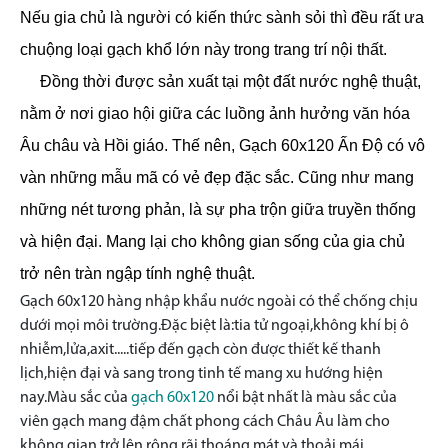
Nếu gia chủ là người có kiến thức sành sỏi thì đều rất ưa
chuộng loại gạch khổ lớn này trong trang trí nội thất.
Đồng thời được sản xuất tại một đất nước nghệ thuật,
nằm ở nơi giao hội giữa các luồng ảnh hưởng văn hóa
Âu châu và Hồi giáo. Thế nên, Gạch 60x120 Ấn Độ có vô
vàn những mẫu mã có vẻ đẹp đặc sắc. Cũng như mang
những nét tương phản, là sự pha trộn giữa truyền thống
và hiện đại. Mang lại cho không gian sống của gia chủ
trở nên tràn ngập tính nghệ thuật.
Gạch 60x120 hàng nhập khẩu nước ngoài có thể chống chịu
dưới mọi môi trường.Đặc biệt là:tia tử ngoại,không khí bị ô
nhiễm,lửa,axit.....tiếp đến gạch còn được thiết kế thanh
lịch,hiện đại và sang trong tinh tế mang xu hướng hiện
nay.Màu sắc của
gạch 60x120
nổi bật nhất là màu sắc của
viên gạch mang đậm chất phong cách Châu Âu làm cho
không gian trở lên rộng rãi thoáng mát và thoải mái.