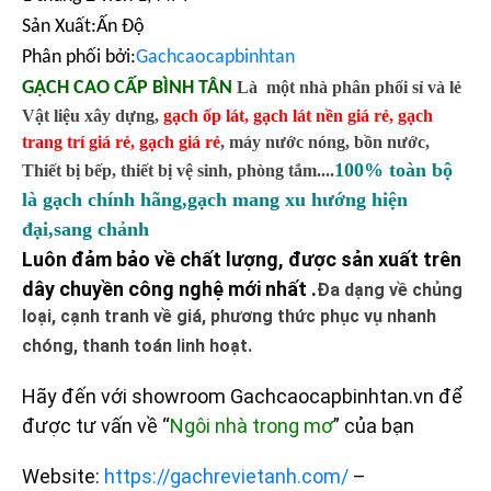
Sản Xuất:Ấn Độ
Phân phối bởi:
Gachcaocapbinhtan
GẠCH CAO CẤP BÌNH TÂN
Là một nhà phân phối sỉ và lẻ
Vật liệu xây dựng,
gạch ốp lát
,
gạch lát nền giá rẻ
,
gạch
trang trí giá rẻ
,
gạch giá rẻ
,
máy nước nóng, bồn nước,
100% toàn bộ
Thiết bị bếp, thiết bị vệ sinh, phòng tắm....
là gạch chính hãng,gạch mang xu hướng hiện
đại,sang chảnh
Luôn đảm bảo về chất lượng, được sản xuất trên
dây chuyền công nghệ mới nhất .
Đa dạng về chủng
loại, cạnh tranh về giá, phương thức phục vụ nhanh
chóng, thanh toán linh hoạt.
Hãy đến với showroom Gachcaocapbinhtan.vn để
được tư vấn về “
Ngôi nhà trong mơ
” của bạn
Website:
https://gachrevietanh.com/
–