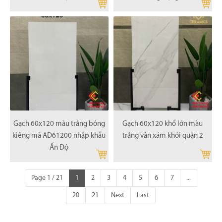
Gạch 60x120 màu trắng bóng
Gạch 60x120 khổ lớn màu
kiếng mã AD61200 nhập khẩu
trắng vân xám khói quận 2
Ấn Độ
Page 1 / 21
1
2
3
4
5
6
7
...
20
21
Next
Last