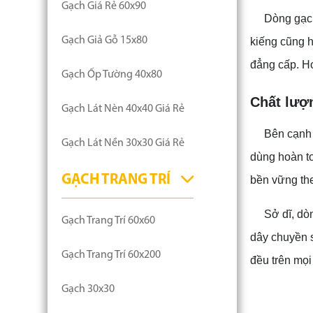
Gạch Giá Rẻ 60x90
Dòng gạch
Gạch Giả Gỗ 15x80
kiếng cũng h
đẳng cấp. Hơ
Gạch Ốp Tường 40x80
Chất lượ
Gạch Lát Nèn 40x40 Giá Rẻ
Bên cạnh 
Gạch Lát Nền 30x30 Giá Rẻ
dùng hoàn to
GẠCH TRANG TRÍ
bền vững the
Sở dĩ, dò
Gạch Trang Trí 60x60
dây chuyền s
Gạch Trang Trí 60x200
đều trên mọi
Gạch 30x30