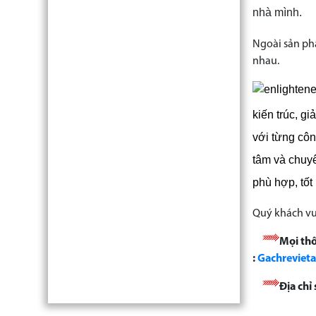
nhà mình.
Ngoài sản phẩ
nhau.
kiến trúc, g
với từng công
tâm và chuy
phù hợp, tốt
Quý khách vu
Mọi thô
:
Gachreviet
Địa ch