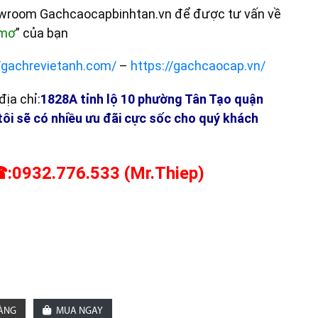
owroom Gachcaocapbinhtan.vn để được tư vấn về
 mơ
” của bạn
//gachrevietanh.com/
–
https://gachcaocap.vn/
ịa chỉ:
1828A tỉnh lộ 10 phường Tân Tạo quận
tôi sẽ có nhiều ưu đãi cực sốc cho quý khách
:0932.776.533 (Mr.Thiep)
HÀNG
MUA NGAY