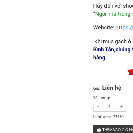
Hãy đến với sh
“
Ngôi nhà trong
Website:
https:
Khi mua gạch ở đ
Bình Tân,chúng 
hàng
☎
Liên hệ
Giá:
Số lượng:
-
+
Lượt xem:
23450
THÊM VÀO GIỎ 