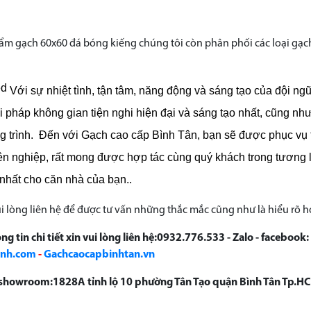
m gạch 60x60 đá bóng kiếng chúng tôi còn phân phối các loại gạch 
Với sự nhiệt tình, tận tâm, năng động và sáng tạo của đội n
iải pháp không gian tiện nghi hiện đại và sáng tạo nhất, cũng nh
 trình.
Đến với Gạch cao cấp Bình Tân, bạn sẽ được phục vụ tố
ên nghiệp, rất mong được hợp tác cùng quý khách trong tương 
 nhất cho căn nhà của bạn..
i lòng liên hệ để được tư vấn những thắc mắc cũng như là hiểu rõ 
ng tin chi tiết xin vui lòng liên hệ:0932.776.533 - Zalo - facebook:
anh.com
-
Gachcaocapbinhtan.vn
ỉ showroom:1828A tỉnh lộ 10 phường Tân Tạo quận Bình Tân Tp.H