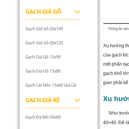
GẠCH GIẢ GỖ
Gạch Giả Gỗ 20x100
Thông tin sả
Gạch Giả Gỗ 20x120
Xu hướng thi
của gạch kíc
Gạch Giả Gỗ 15x90
một phần tạo
Gạch Giả Gỗ 15x80
gạch khổ lớ
gian phải kể
Gạch Lát Nền 15x60 Giả Gỗ
Xu hướn
GẠCH GIÁ RẺ
Như trước
Gạch Đá Mờ 30x60
40×40. Để lá