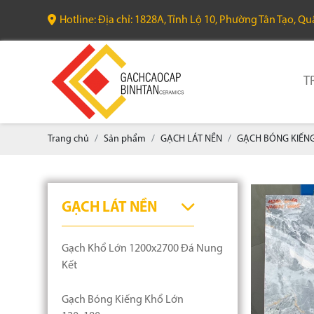
Hotline: Địa chỉ: 1828A, Tỉnh Lộ 10, Phường Tân Tạo, Q
T
Trang chủ
Sản phẩm
GẠCH LÁT NỀN
GẠCH BÓNG KIẾNG
GẠCH LÁT NỀN
Gạch Khổ Lớn 1200x2700 Đá Nung
Kết
Gạch Bóng Kiếng Khổ Lớn