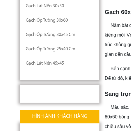
Gạch Lát Nền 30x30
Gạch 60x
Gạch Ốp Tường 30x60
Nắm bắt đ
kiếng mới Vớ
Gạch Ốp Tường 30x45 Cm
trúc không g
Gạch Ốp Tường 25x40 Cm
giản đến cầu
Gạch Lát Nền 45x45
Bên cạnh 
Để từ đó, ki
Sang trọn
Màu sắc, 
HÌNH ẢNH KHÁCH HÀNG
60x60 bóng k
chiều sâu vô