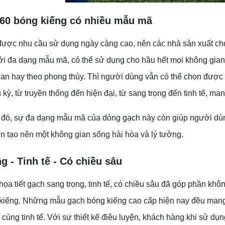
60 bóng kiếng có nhiều mẫu mã
ược nhu cầu sử dụng ngày càng cao, nên các nhà sản xuất cho
i đa dạng mẫu mã, có thể sử dụng cho hầu hết mọi không gian củ
ian hay theo phong thủy. Thì người dùng vẫn có thể chọn đượ
 kỳ, từ truyền thống đến hiện đại, từ sang trọng đến tinh tế, 
đó, sự đa dạng mẫu mã của dòng gạch này còn giúp người dùng 
ến tạo nên một không gian sống hài hòa và lý tưởng.
g - Tinh tế - Có chiều sâu
họa tiết gạch sang trọng, tinh tế, có chiều sâu đã góp phần k
iếng. Những mẫu gạch bóng kiếng cao cấp hiện nay đều mang họ
 cùng tinh tế. Với sự thiết kế điêu luyện, khách hàng khi sử dụn