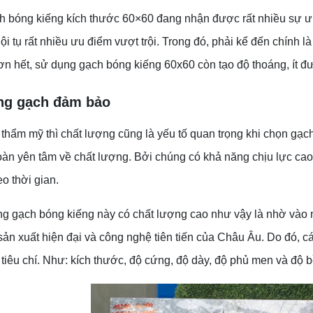
 bóng kiếng kích thước 60×60 đang nhận được rất nhiều sự ưu
ội tụ rất nhiều ưu điểm vượt trội. Trong đó, phải kể đến chính l
n hết, sử dụng gạch bóng kiếng 60x60 còn tạo độ thoáng, ít đ
ng gạch đảm bảo
thẩm mỹ thì chất lượng cũng là yếu tố quan trọng khi chọn gạc
àn yên tâm về chất lượng. Bởi chúng có khả năng chịu lực cao
o thời gian.
ng gạch bóng kiếng này có chất lượng cao như vậy là nhờ vào 
ản xuất hiện đại và công nghệ tiên tiến của Châu Âu. Do đó, c
 tiêu chí. Như: kích thước, độ cứng, độ dày, độ phủ men và độ b