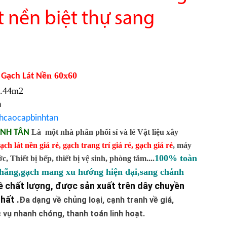
t nền biệt thự sang
n 60x60
Gạch Lát Nề
1.44m2
m
hcaocapbinhtan
ÌNH TÂN
Là một nhà phân phối sỉ và lẻ Vật liệu xây
ạch lát nền giá rẻ
,
gạch trang trí giá rẻ
,
gạch giá rẻ
,
máy
100% toàn
 Thiết bị bếp, thiết bị vệ sinh, phòng tắm....
 hãng,gạch mang xu hướng hiện đại,sang chảnh
 chất lượng, được sản xuất trên dây chuyền
hất .
Đa dạng về chủng loại, cạnh tranh về giá,
vụ nhanh chóng, thanh toán linh hoạt.