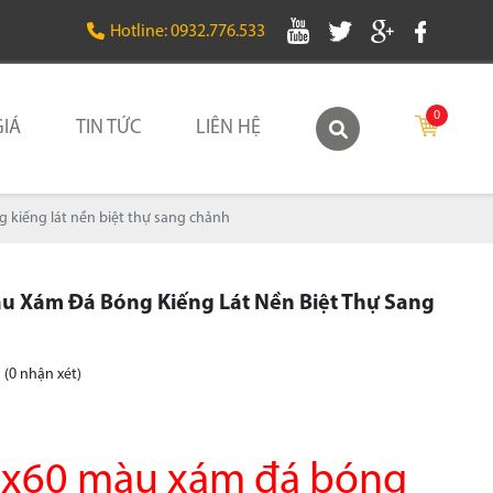
Hotline: 0932.776.533
0
IÁ
TIN TỨC
LIÊN HỆ
kiếng lát nền biệt thự sang chảnh
u Xám Đá Bóng Kiếng Lát Nền Biệt Thự Sang
(0 nhận xét)
0x60 màu xám đá bóng