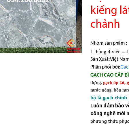
kiếng lá
chảnh
Nhóm sản phẩm :
1 thùng 4 viên = 
Sản Xuất:Việt Na
Phân phối bởi:
Gac
GẠCH CAO CẤP B
dựng,
gạch ốp lát
,
g
nước nóng, bồn nước,
bộ là gạch chính
Luôn đảm bảo về
công nghệ mới n
phương thức phục 