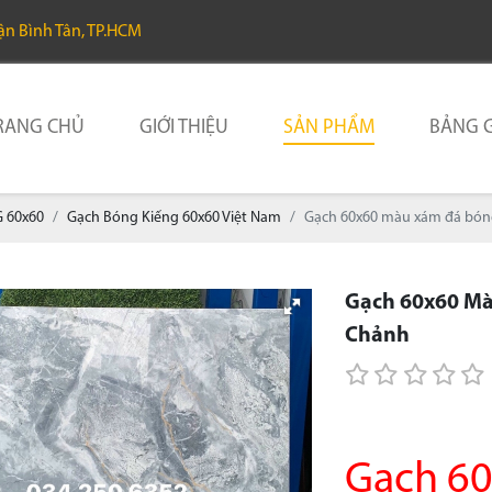
uận Bình Tân, TP.HCM
RANG CHỦ
GIỚI THIỆU
SẢN PHẨM
BẢNG G
 60x60
Gạch Bóng Kiếng 60x60 Việt Nam
Gạch 60x60 màu xám đá bóng 
Gạch 60x60 Mà
Chảnh
Gạch 6