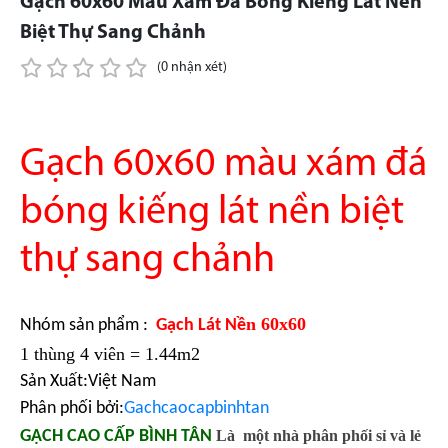
Gạch 60x60 Màu Xám Đá Bóng Kiếng Lát Nền
Biệt Thự Sang Chảnh
(0 nhận xét)
Gạch 60x60 màu xám đá
bóng kiếng lát nền biệt
thự sang chảnh
n 60x60
Nhóm sản phẩm :
Gạch Lát Nề
1 thùng 4 viên = 1.44m2
Sản Xuất:Việt Nam
Phân phối bởi:
Gachcaocapbinhtan
GẠCH CAO CẤP BÌNH TÂN
Là một nhà phân phối sỉ và lẻ