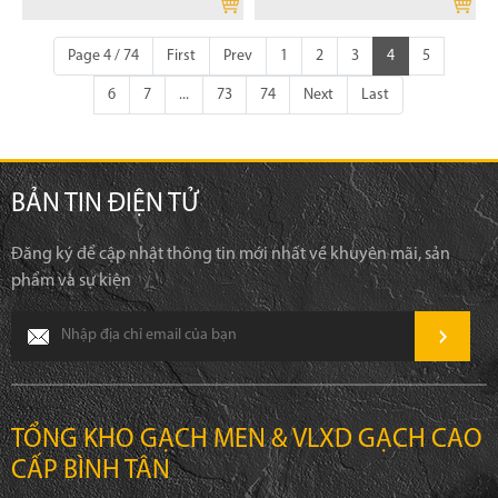
Page 4 / 74
First
Prev
1
2
3
4
5
6
7
...
73
74
Next
Last
BẢN TIN ĐIỆN TỬ
Đăng ký để cập nhật thông tin mới nhất về khuyên mãi, sản
phẩm và sự kiện
TỔNG KHO GẠCH MEN & VLXD GẠCH CAO
CẤP BÌNH TÂN