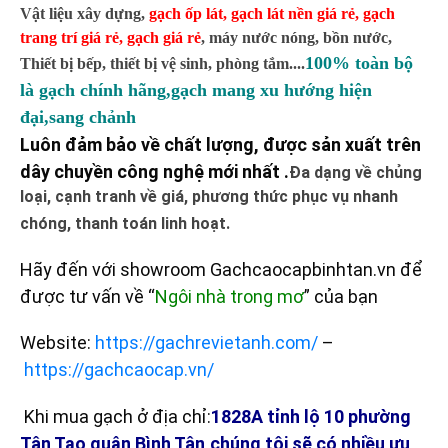
Vật liệu xây dựng,
gạch ốp lát
,
gạch lát nền giá rẻ
,
gạch
trang trí giá rẻ
,
gạch giá rẻ
,
máy nước nóng, bồn nước,
100% toàn bộ
Thiết bị bếp, thiết bị vệ sinh, phòng tắm....
là gạch chính hãng,gạch mang xu hướng hiện
đại,sang chảnh
Luôn đảm bảo về chất lượng, được sản xuất trên
dây chuyền công nghệ mới nhất .
Đa dạng về chủng
loại, cạnh tranh về giá, phương thức phục vụ nhanh
chóng, thanh toán linh hoạt.
Hãy đến với showroom Gachcaocapbinhtan.vn để
được tư vấn về “
Ngôi nhà trong mơ
” của bạn
Website:
https://gachrevietanh.com/
–
https://gachcaocap.vn/
Khi mua gạch ở địa chỉ:
1828A tỉnh lộ 10 phường
Tân Tạo quận Bình Tân,chúng tôi sẽ có nhiều ưu