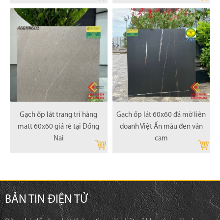
Gạch vân đá mài đen 60x60
Gạch 60x60 hàng tinh thể
chất lượng hàng đầu VN
matt màu xám xi măng tại Củ
Chi
Gạch ốp lát trang trí hàng
Gạch ốp lát 60x60 đá mờ liên
matt 60x60 giá rẻ tại Đồng
doanh Việt Ấn màu đen vân