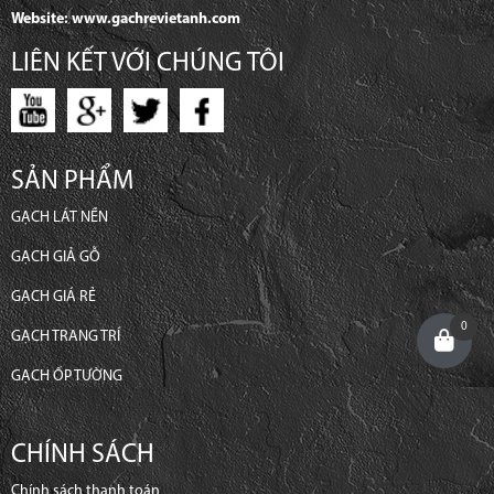
Địa chỉ: 1828A, Tỉnh Lộ 10, Phường Tân Tạo, Quận Bình Tân, TP.HCM
Điện thoại: 0932 776 533 - 0342 506 352
Email: pvthiep80@gmail.com
Website: www.gachcaocap.vn
Website: www.gachcaocapbinhtan.vn
Website: www.gachrevietanh.com
LIÊN KẾT VỚI CHÚNG TÔI
0
SẢN PHẨM
GẠCH LÁT NỀN
GẠCH GIẢ GỖ
GẠCH GIÁ RẺ