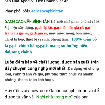
Sản Xuất:Apodio - Liên Doanh Việt Ấn
Phân phối bởi:
Gachcaocapbinhtan
GẠCH CAO CẤP BÌNH TÂN
Là một nhà phân phối sỉ và lẻ
Vật liệu xây dựng,
gạch ốp lát
,
gạch lát nền giá rẻ
,
gạch
trang trí giá rẻ
,
gạch giá rẻ
,
máy nước nóng, bồn nước,
100% toàn bộ
Thiết bị bếp, thiết bị vệ sinh, phòng tắm....
là gạch chính hãng,gạch mang xu hướng hiện
đại,sang chảnh
Luôn đảm bảo về chất lượng, được sản xuất trên
dây chuyền công nghệ mới nhất .
Đa dạng về chủng
loại, cạnh tranh về giá, phương thức phục vụ nhanh
chóng, thanh toán linh hoạt.
Hãy đến với showroom Gachcaocapbinhtan.vn để
được tư vấn về “
Ngôi nhà trong mơ
” của bạn