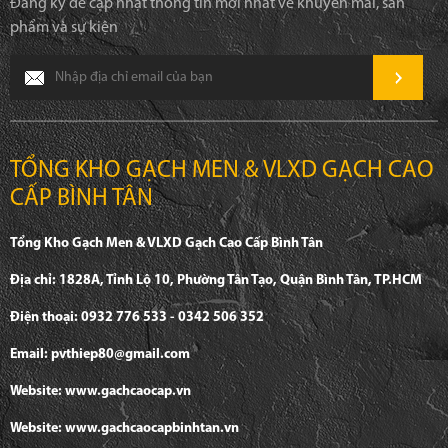
Nai
cam
BẢN TIN ĐIỆN TỬ
Đăng ký để cập nhật thông tin mới nhất về khuyên mãi, sản
phẩm và sự kiện
TỔNG KHO GẠCH MEN & VLXD GẠCH CAO
CẤP BÌNH TÂN
Tổng Kho Gạch Men & VLXD Gạch Cao Cấp Bình Tân