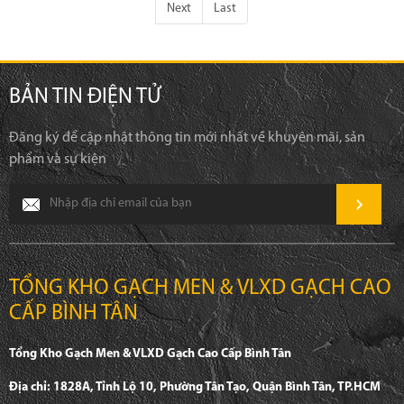
Next
Last
BẢN TIN ĐIỆN TỬ
Đăng ký để cập nhật thông tin mới nhất về khuyên mãi, sản
phẩm và sự kiện
TỔNG KHO GẠCH MEN & VLXD GẠCH CAO
CẤP BÌNH TÂN
Tổng Kho Gạch Men & VLXD Gạch Cao Cấp Bình Tân
Địa chỉ: 1828A, Tỉnh Lộ 10, Phường Tân Tạo, Quận Bình Tân, TP.HCM