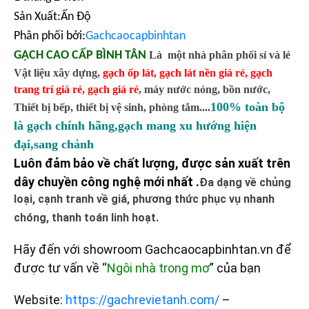
Sản Xuất:Ấn Độ
Phân phối bởi:
Gachcaocapbinhtan
GẠCH CAO CẤP BÌNH TÂN
Là một nhà phân phối sỉ và lẻ
Vật liệu xây dựng,
gạch ốp lát
,
gạch lát nền giá rẻ
,
gạch
trang trí giá rẻ
,
gạch giá rẻ
,
máy nước nóng, bồn nước,
100% toàn bộ
Thiết bị bếp, thiết bị vệ sinh, phòng tắm....
là gạch chính hãng,gạch mang xu hướng hiện
đại,sang chảnh
Luôn đảm bảo về chất lượng, được sản xuất trên
dây chuyền công nghệ mới nhất .
Đa dạng về chủng
loại, cạnh tranh về giá, phương thức phục vụ nhanh
chóng, thanh toán linh hoạt.
Hãy đến với showroom Gachcaocapbinhtan.vn để
được tư vấn về “
Ngôi nhà trong mơ
” của bạn
Website:
https://gachrevietanh.com/
–