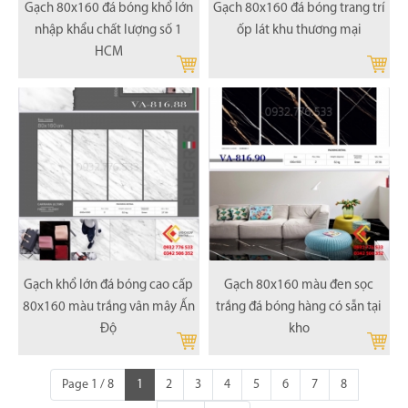
Gạch 80x160 đá bóng khổ lớn
Gạch 80x160 đá bóng trang trí
nhập khẩu chất lượng số 1
ốp lát khu thương mại
HCM
Gạch khổ lớn đá bóng cao cấp
Gạch 80x160 màu đen sọc
80x160 màu trắng vân mây Ấn
trắng đá bóng hàng có sẵn tại
Độ
kho
Page 1 / 8
1
2
3
4
5
6
7
8