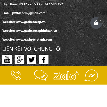
Điện thoại: 0932 776 533 - 0342 506 352
Email: pvthiep80@gmail.com
0
Website: www.gachcaocap.vn
Website: www.gachcaocapbinhtan.vn
Website: www.gachrevietanh.com
LIÊN KẾT VỚI CHÚNG TÔI
SẢN PHẨM
GẠCH LÁT NỀN
GẠCH GIẢ GỖ
GẠCH GIÁ RẺ