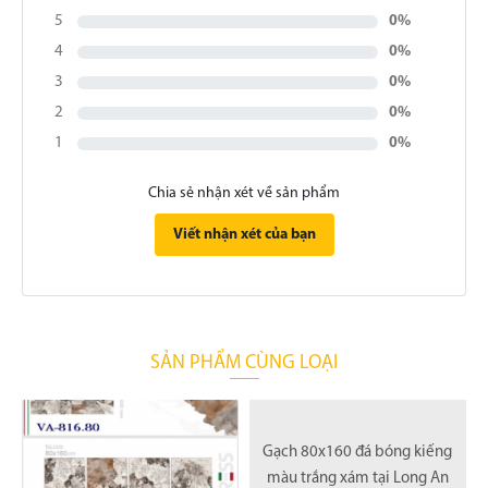
5
0%
4
0%
3
0%
2
0%
1
0%
Chia sẻ nhận xét về sản phẩm
Viết nhận xét của bạn
SẢN PHẨM CÙNG LOẠI
Gạch 80x160 đá bóng kiếng
màu trắng xám tại Long An