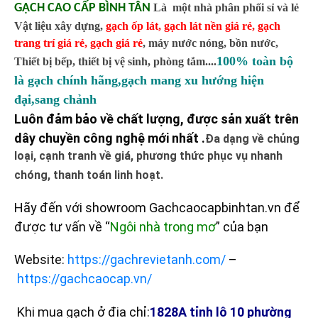
GẠCH CAO CẤP BÌNH TÂN
Là một nhà phân phối sỉ và lẻ
Vật liệu xây dựng,
gạch ốp lát
,
gạch lát nền giá rẻ
,
gạch
trang trí giá rẻ
,
gạch giá rẻ
,
máy nước nóng, bồn nước,
100% toàn bộ
Thiết bị bếp, thiết bị vệ sinh, phòng tắm....
là gạch chính hãng,gạch mang xu hướng hiện
đại,sang chảnh
Luôn đảm bảo về chất lượng, được sản xuất trên
dây chuyền công nghệ mới nhất .
Đa dạng về chủng
loại, cạnh tranh về giá, phương thức phục vụ nhanh
chóng, thanh toán linh hoạt.
Hãy đến với showroom Gachcaocapbinhtan.vn để
được tư vấn về “
Ngôi nhà trong mơ
” của bạn
Website:
https://gachrevietanh.com/
–
https://gachcaocap.vn/
Khi mua gạch ở địa chỉ:
1828A tỉnh lộ 10 phường