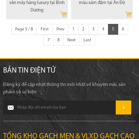
vân mây hàng luxury tại Bình
màu xám đậm tại Ấn Độ
Dương
Page 5 / 8
First
Prev
1
2
3
4
5
6
7
8
Next
Last
BẢN TIN ĐIỆN TỬ
Đăng ký để cập nhật thông tin mới nhất về khuyên mãi, sản
phẩm và sự kiện
TỔNG KHO GẠCH MEN & VLXD GẠCH CAO