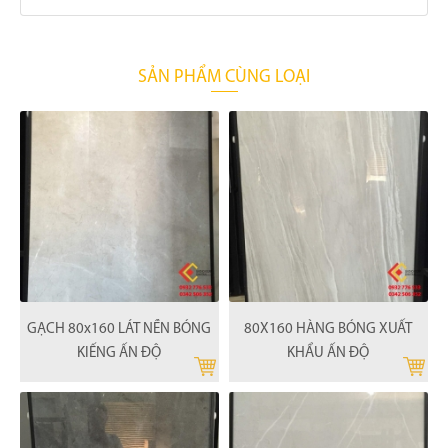
SẢN PHẨM CÙNG LOẠI
GẠCH 80x160 LÁT NỀN BÓNG
80X160 HÀNG BÓNG XUẤT
KIẾNG ẤN ĐỘ
KHẨU ẤN ĐỘ