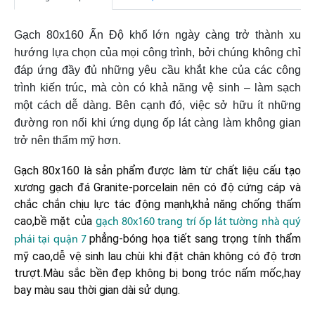
Gạch 80x160 Ấn Độ khổ lớn ngày càng trở thành xu
hướng lựa chọn của mọi công trình, bởi chúng không chỉ
đáp ứng đầy đủ những yêu cầu khắt khe của các công
trình kiến trúc, mà còn có khả năng vệ sinh – làm sạch
một cách dễ dàng. Bên cạnh đó, việc sở hữu ít những
đường ron nối khi ứng dụng ốp lát càng làm không gian
trở nên thẩm mỹ hơn.
Gạch 80x160 là sản phẩm được làm từ chất liệu cấu tạo
xương gạch đá Granite-porcelain nên có độ cứng cáp và
chắc chắn chịu lực tác động mạnh,khả năng chống thấm
cao,bề mặt của
g
ạch 80x160 trang trí ốp lát tường nhà quý
phẳng-bóng họa tiết sang trọng tính thẩm
phái tại quận 7
mỹ cao,dễ vệ sinh lau chùi khi đặt chân không có độ trơn
trượt.Màu sắc bền đẹp không bị bong tróc nấm mốc,hay
bay màu sau thời gian dài sử dụng.