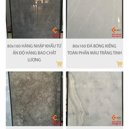
80x160 HÀNG NHẬP KHẨU TỪ
80x160 ĐÁ BÓNG KIẾNG
ẤN ĐỘ HÀNG BAO CHẤT
TOÀN PHẦN MÀU TRẮNG TINH
LƯỢNG