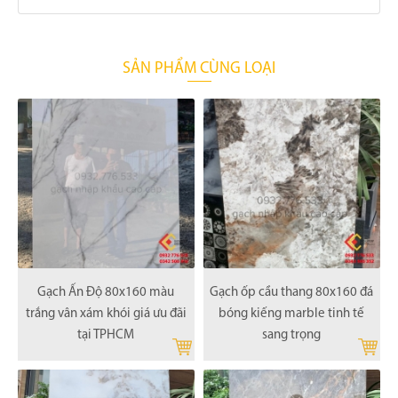
SẢN PHẨM CÙNG LOẠI
Gạch Ấn Độ 80x160 màu
Gạch ốp cầu thang 80x160 đá
trắng vân xám khói giá ưu đãi
bóng kiếng marble tinh tế
tại TPHCM
sang trọng