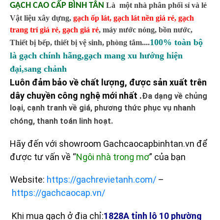
GẠCH CAO CẤP BÌNH TÂN
Là một nhà phân phối sỉ và lẻ
Vật liệu xây dựng,
gạch ốp lát
,
gạch lát nền giá rẻ
,
gạch
trang trí giá rẻ
,
gạch giá rẻ
,
máy nước nóng, bồn nước,
100% toàn bộ
Thiết bị bếp, thiết bị vệ sinh, phòng tắm....
là gạch chính hãng,gạch mang xu hướng hiện
đại,sang chảnh
Luôn đảm bảo về chất lượng, được sản xuất trên
dây chuyền công nghệ mới nhất .
Đa dạng về chủng
loại, cạnh tranh về giá, phương thức phục vụ nhanh
chóng, thanh toán linh hoạt.
Hãy đến với showroom Gachcaocapbinhtan.vn để
được tư vấn về “
Ngôi nhà trong mơ
” của bạn
Website:
https://gachrevietanh.com/
–
https://gachcaocap.vn/
Khi mua gạch ở địa chỉ:
1828A tỉnh lộ 10 phường