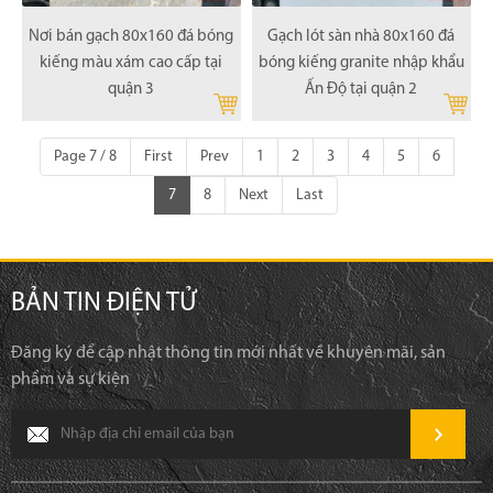
Nơi bán gạch 80x160 đá bóng
Gạch lót sàn nhà 80x160 đá
kiếng màu xám cao cấp tại
bóng kiếng granite nhập khẩu
quận 3
Ấn Độ tại quận 2
Page 7 / 8
First
Prev
1
2
3
4
5
6
7
8
Next
Last
BẢN TIN ĐIỆN TỬ
Đăng ký để cập nhật thông tin mới nhất về khuyên mãi, sản
phẩm và sự kiện