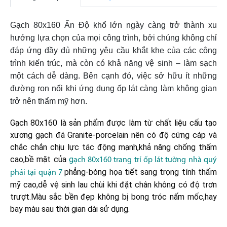
Gạch 80x160 Ấn Độ khổ lớn ngày càng trở thành xu
hướng lựa chọn của mọi công trình, bởi chúng không chỉ
đáp ứng đầy đủ những yêu cầu khắt khe của các công
trình kiến trúc, mà còn có khả năng vệ sinh – làm sạch
một cách dễ dàng. Bên cạnh đó, việc sở hữu ít những
đường ron nối khi ứng dụng ốp lát càng làm không gian
trở nên thẩm mỹ hơn.
Gạch 80x160 là sản phẩm được làm từ chất liệu cấu tạo
xương gạch đá Granite-porcelain nên có độ cứng cáp và
chắc chắn chịu lực tác động mạnh,khả năng chống thấm
cao,bề mặt của
g
ạch 80x160 trang trí ốp lát tường nhà quý
phẳng-bóng họa tiết sang trọng tính thẩm
phái tại quận 7
mỹ cao,dễ vệ sinh lau chùi khi đặt chân không có độ trơn
trượt.Màu sắc bền đẹp không bị bong tróc nấm mốc,hay
bay màu sau thời gian dài sử dụng.