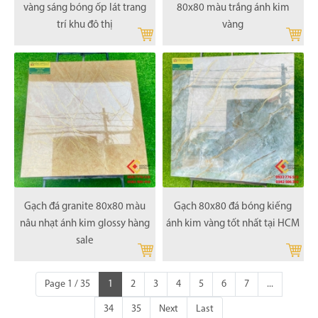
vàng sáng bóng ốp lát trang
80x80 màu trắng ánh kim
trí khu đô thị
vàng
Gạch đá granite 80x80 màu
Gạch 80x80 đá bóng kiếng
nâu nhạt ánh kim glossy hàng
ánh kim vàng tốt nhất tại HCM
sale
Page 1 / 35
1
2
3
4
5
6
7
...
34
35
Next
Last