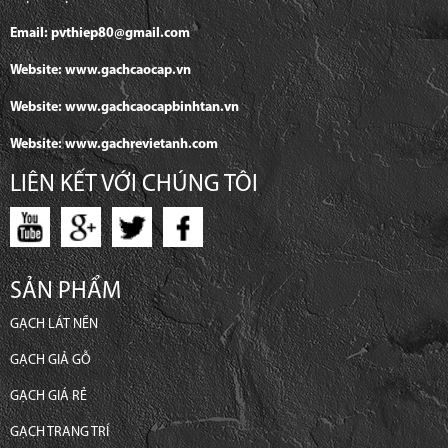
Email: pvthiep80@gmail.com
Website: www.gachcaocap.vn
Website: www.gachcaocapbinhtan.vn
Website: www.gachrevietanh.com
LIÊN KẾT VỚI CHÚNG TÔI
SẢN PHẨM
GẠCH LÁT NỀN
GẠCH GIẢ GỖ
GẠCH GIÁ RẺ
GẠCH TRANG TRÍ