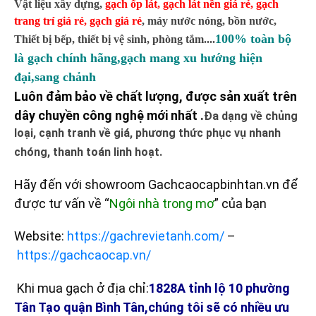
Vật liệu xây dựng,
gạch ốp lát
,
gạch lát nền giá rẻ
,
gạch
trang trí giá rẻ
,
gạch giá rẻ
,
máy nước nóng, bồn nước,
100% toàn bộ
Thiết bị bếp, thiết bị vệ sinh, phòng tắm....
là gạch chính hãng,gạch mang xu hướng hiện
đại,sang chảnh
Luôn đảm bảo về chất lượng, được sản xuất trên
dây chuyền công nghệ mới nhất .
Đa dạng về chủng
loại, cạnh tranh về giá, phương thức phục vụ nhanh
chóng, thanh toán linh hoạt.
Hãy đến với showroom Gachcaocapbinhtan.vn để
được tư vấn về “
Ngôi nhà trong mơ
” của bạn
Website:
https://gachrevietanh.com/
–
https://gachcaocap.vn/
Khi mua gạch ở địa chỉ:
1828A tỉnh lộ 10 phường
Tân Tạo quận Bình Tân,chúng tôi sẽ có nhiều ưu