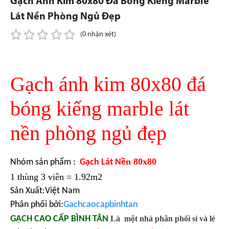
Gạch Ánh Kim 80x80 Đá Bóng Kiếng Marble
Lát Nền Phòng Ngủ Đẹp
(0 nhận xét)
Gạch ánh kim 80x80 đá
bóng kiếng marble lát
nền phòng ngủ đẹp
n 80x80
Nhóm sản phẩm :
Gạch Lát Nề
1 thùng 3 viên = 1.92m2
Sản Xuất:Việt Nam
Phân phối bởi:
Gachcaocapbinhtan
GẠCH CAO CẤP BÌNH TÂN
Là một nhà phân phối sỉ và lẻ