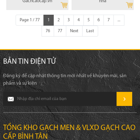
Gachcaocap.vn
nhà
Page 1 / 77
1
2
3
4
5
6
7
...
76
77
Next
Last
BẢN TIN ĐIỆN TỬ
Đăng ký để cập nhật thông tin mới nhất về khuyên mãi, sản
phẩm và sự kiện
TỔNG KHO GẠCH MEN & VLXD GẠCH CAO
CẤP BÌNH TÂN