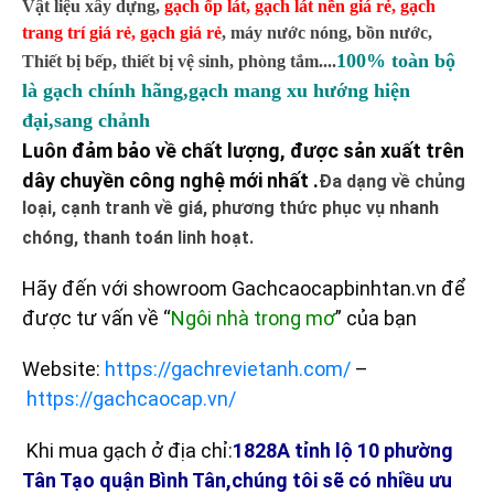
Vật liệu xây dựng,
gạch ốp lát
,
gạch lát nền giá rẻ
,
gạch
trang trí giá rẻ
,
gạch giá rẻ
,
máy nước nóng, bồn nước,
100% toàn bộ
Thiết bị bếp, thiết bị vệ sinh, phòng tắm....
là gạch chính hãng,gạch mang xu hướng hiện
đại,sang chảnh
Luôn đảm bảo về chất lượng, được sản xuất trên
dây chuyền công nghệ mới nhất .
Đa dạng về chủng
loại, cạnh tranh về giá, phương thức phục vụ nhanh
chóng, thanh toán linh hoạt.
Hãy đến với showroom Gachcaocapbinhtan.vn để
được tư vấn về “
Ngôi nhà trong mơ
” của bạn
Website:
https://gachrevietanh.com/
–
https://gachcaocap.vn/
Khi mua gạch ở địa chỉ:
1828A tỉnh lộ 10 phường
Tân Tạo quận Bình Tân,chúng tôi sẽ có nhiều ưu