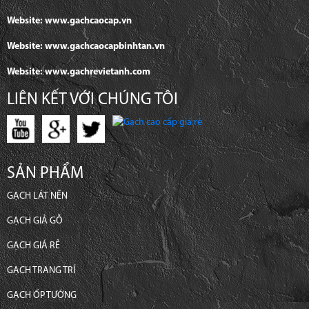
Website: www.gachcaocap.vn
Website: www.gachcaocapbinhtan.vn
Website: www.gachrevietanh.com
LIÊN KẾT VỚI CHÚNG TÔI
SẢN PHẨM
GẠCH LÁT NỀN
GẠCH GIẢ GỖ
GẠCH GIÁ RẺ
GẠCH TRANG TRÍ
GẠCH ỐP TƯỜNG