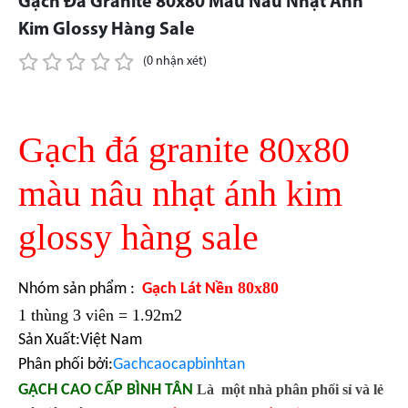
Gạch Đá Granite 80x80 Màu Nâu Nhạt Ánh
Kim Glossy Hàng Sale
(0 nhận xét)
Gạch đá granite 80x80
màu nâu nhạt ánh kim
glossy hàng sale
n 80x80
Nhóm sản phẩm :
Gạch Lát Nề
1 thùng 3 viên = 1.92m2
Sản Xuất:Việt Nam
Phân phối bởi:
Gachcaocapbinhtan
GẠCH CAO CẤP BÌNH TÂN
Là một nhà phân phối sỉ và lẻ