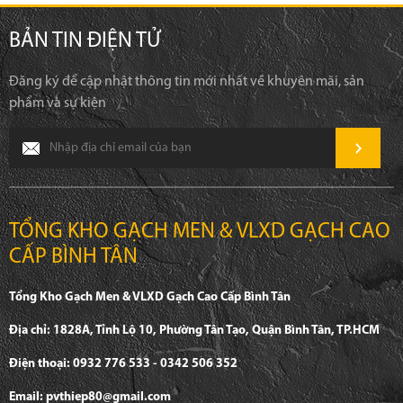
BẢN TIN ĐIỆN TỬ
Đăng ký để cập nhật thông tin mới nhất về khuyên mãi, sản
phẩm và sự kiện
TỔNG KHO GẠCH MEN & VLXD GẠCH CAO
CẤP BÌNH TÂN
Tổng Kho Gạch Men & VLXD Gạch Cao Cấp Bình Tân
Địa chỉ: 1828A, Tỉnh Lộ 10, Phường Tân Tạo, Quận Bình Tân, TP.HCM
Điện thoại: 0932 776 533 - 0342 506 352
Email: pvthiep80@gmail.com