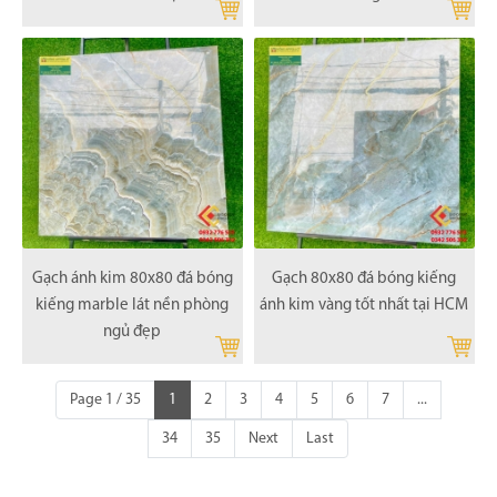
Gạch ánh kim 80x80 đá bóng
Gạch 80x80 đá bóng kiếng
kiếng marble lát nền phòng
ánh kim vàng tốt nhất tại HCM
ngủ đẹp
Page 1 / 35
1
2
3
4
5
6
7
...
34
35
Next
Last