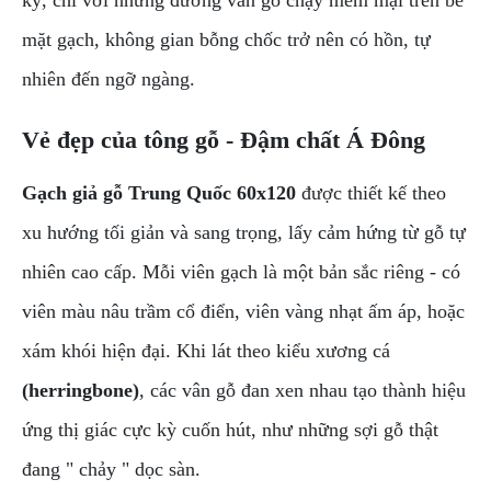
kỳ, chỉ với những đường vân gỗ chạy mềm mại trên bề
mặt gạch, không gian bỗng chốc trở nên có hồn, tự
nhiên đến ngỡ ngàng.
Vẻ đẹp của tông gỗ - Đậm chất Á Đông
Gạch giả gỗ Trung Quốc 60x120
được thiết kế theo
xu hướng tối giản và sang trọng, lấy cảm hứng từ gỗ tự
nhiên cao cấp. Mỗi viên gạch là một bản sắc riêng - có
viên màu nâu trầm cổ điển, viên vàng nhạt ấm áp, hoặc
xám khói hiện đại. Khi lát theo kiểu xương cá
(herringbone)
, các vân gỗ đan xen nhau tạo thành hiệu
ứng thị giác cực kỳ cuốn hút, như những sợi gỗ thật
đang " chảy " dọc sàn.