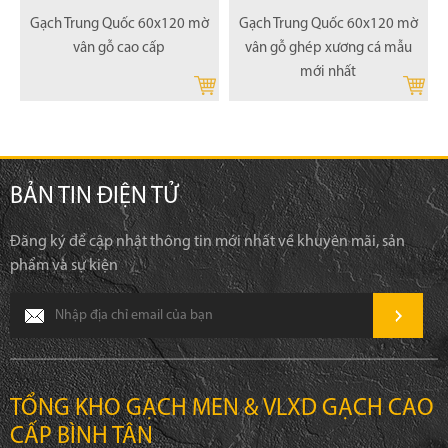
Gạch Trung Quốc 60x120 mờ
Gạch Trung Quốc 60x120 mờ
vân gỗ cao cấp
vân gỗ ghép xương cá mẫu
mới nhất
BẢN TIN ĐIỆN TỬ
Đăng ký để cập nhật thông tin mới nhất về khuyên mãi, sản
phẩm và sự kiện
TỔNG KHO GẠCH MEN & VLXD GẠCH CAO
CẤP BÌNH TÂN