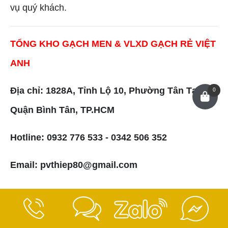
vụ quý khách.
TỔNG KHO GẠCH MEN & VLXD GẠCH RẺ VIỆT
ANH
Địa chỉ: 1828A, Tỉnh Lộ 10, Phường Tân Tạo,
0
Quận Bình Tân, TP.HCM
Hotline: 0932 776 533 - 0342 506 352
Email: pvthiep80@gmail.com
Website:
gachcaocap.vn
-
gachcaocapbinhtan.vn