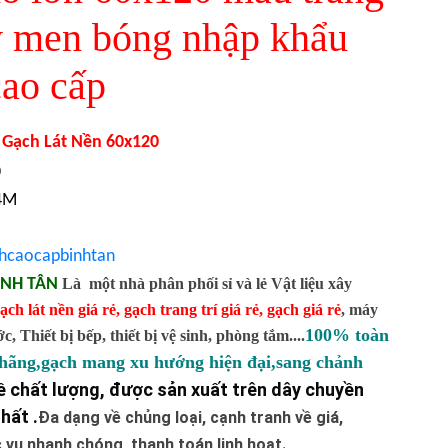
 men bóng nhập khẩu
ao cấp
Gạch Lát Nền 60x120
0
44M
hcaocapbinhtan
ÌNH TÂN
Là một nhà phân phối sỉ và lẻ Vật liệu xây
ạch lát nền giá rẻ
,
gạch trang trí giá rẻ
,
gạch giá rẻ
,
máy
100% toàn
 Thiết bị bếp, thiết bị vệ sinh, phòng tắm....
 hãng,gạch mang xu hướng hiện đại,sang chảnh
 chất lượng, được sản xuất trên dây chuyền
hất .
Đa dạng về chủng loại, cạnh tranh về giá,
vụ nhanh chóng, thanh toán linh hoạt.