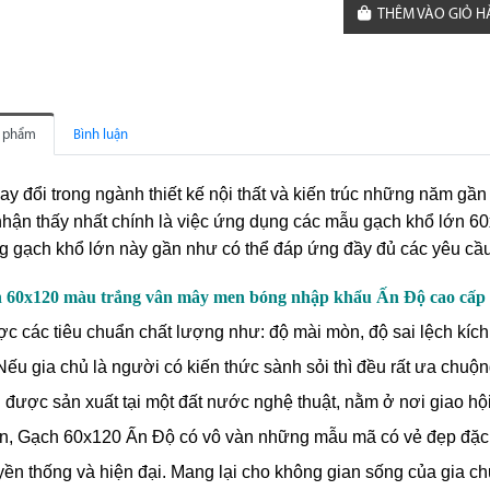
THÊM VÀO GIỎ 
n phẩm
Bình luận
y đổi trong ngành thiết kế nội thất và kiến trúc những năm gần đ
nhận thấy nhất chính là việc ứng dụng các mẫu gạch
khổ lớn
60
ng gạch khổ lớn này gần như có thể đáp ứng đầy đủ các yêu cầu 
n 60x120 màu trắng vân mây men bóng nhập khẩu Ấn Độ cao cấp
 các tiêu chuẩn chất lượng như: độ mài mòn, độ sai lệch kích 
 Nếu gia chủ là người có kiến thức sành sỏi thì đều rất ưa chuộng
ược sản xuất tại một đất nước nghệ thuật, nằm ở nơi giao hộ
ên, Gạch 60x120 Ấn Độ có vô vàn những mẫu mã có vẻ đẹp đặc
uyền thống và hiện đại. Mang lại cho không gian sống của gia chủ