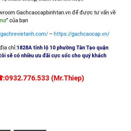
owroom Gachcaocapbinhtan.vn để được tư vấn về
 mơ
” của bạn
//gachrevietanh.com/
–
https://gachcaocap.vn/
ịa chỉ:
1828A tỉnh lộ 10 phường Tân Tạo quận
tôi sẽ có nhiều ưu đãi cực sốc cho quý khách
:0932.776.533 (Mr.Thiep)