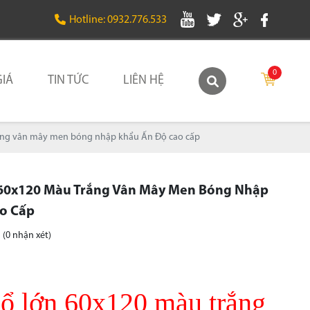
Hotline: 0932.776.533
0
IÁ
TIN TỨC
LIÊN HỆ
ắng vân mây men bóng nhập khẩu Ấn Độ cao cấp
60x120 Màu Trắng Vân Mây Men Bóng Nhập
o Cấp
(0 nhận xét)
ổ lớn 60x120 màu trắng