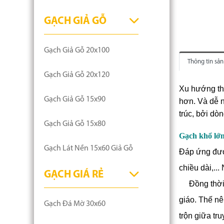
GẠCH GIẢ GỖ
Gạch Giả Gỗ 20x100
Thông tin sả
Gạch Giả Gỗ 20x120
Xu hướng tha
Gạch Giả Gỗ 15x90
hơn. Và dễ 
trúc, bởi dò
Gạch Giả Gỗ 15x80
Gạch khổ lớ
Gạch Lát Nền 15x60 Giả Gỗ
Đáp ứng được
chiều dài,...
GẠCH GIÁ RẺ
Đồng thời đ
giáo. Thế n
Gạch Đá Mờ 30x60
trộn giữa tr