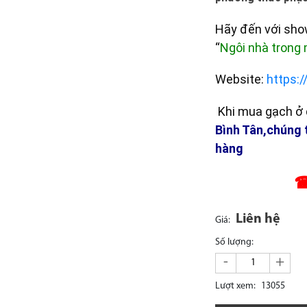
Hãy đến với sh
“
Ngôi nhà trong
Website:
https:
Khi mua gạch ở đ
Bình Tân,chúng 
hàng
☎
Liên hệ
Giá:
Số lượng:
-
+
Lượt xem:
13055