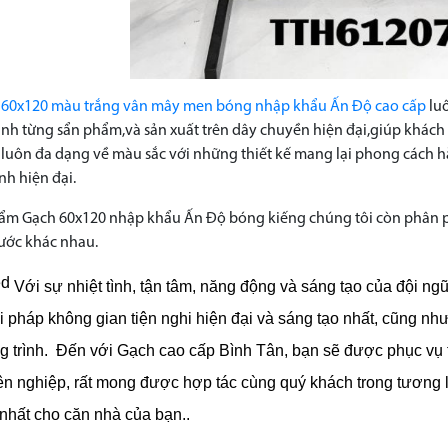
 60x120 màu trắng vân mây men bóng nhập khẩu Ấn Độ cao cấp
lu
ịnh từng sẩn phẩm,và sản xuất trên dây chuyền hiện đại,giúp khá
 luôn đa dạng về màu sắc với những thiết kế mang lại phong cách h
nh hiện đại.
ẩm Gạch 60x120 nhập khẩu Ấn Độ bóng kiếng
chúng tôi còn phân p
hước khác nhau.
Với sự nhiệt tình, tận tâm, năng động và sáng tạo của đội n
iải pháp không gian tiện nghi hiện đại và sáng tạo nhất, cũng nh
 trình.
Đến với Gạch cao cấp Bình Tân, bạn sẽ được phục vụ tố
ên nghiệp, rất mong được hợp tác cùng quý khách trong tương 
 nhất cho căn nhà của bạn..