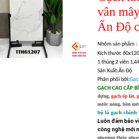
vân mây
Ấn Độ c
Nhóm sản phẩm :
Kích thước 60x12
1 thùng 2 viên 1,
Sản Xuất:Ấn Độ
Phân phối bởi:
Gac
GẠCH CAO CẤP B
dựng,
gạch ốp lát
,
g
nước nóng, bồn nước,
bộ là gạch chính
Luôn đảm bảo về
công nghệ mới n
phương thức phục 