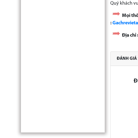
Quý khách vu
Mọi thô
:
Gachreviet
Địa ch
ĐÁNH GIÁ
Đ