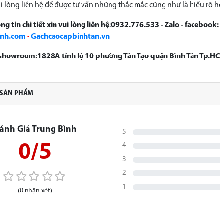
i lòng liên hệ để được tư vấn những thắc mắc cũng như là hiểu rõ 
ng tin chi tiết xin vui lòng liên hệ:0932.776.533 - Zalo - facebook:
anh.com
-
Gachcaocapbinhtan.vn
ỉ showroom:1828A tỉnh lộ 10 phường Tân Tạo quận Bình Tân Tp.H
 SẢN PHẨM
ánh Giá Trung Bình
5
0/5
4
3
2
1
(0 nhận xét)