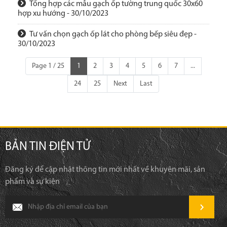
Tổng hợp các mẫu gạch ốp tường trung quốc 30x60
hợp xu hướng - 30/10/2023
Tư vấn chọn gạch ốp lát cho phòng bếp siêu đẹp -
30/10/2023
Page 1 / 25
1
2
3
4
5
6
7
...
24
25
Next
Last
BẢN TIN ĐIỆN TỬ
Đăng ký để cập nhật thông tin mới nhất về khuyên mãi, sản
phẩm và sự kiện