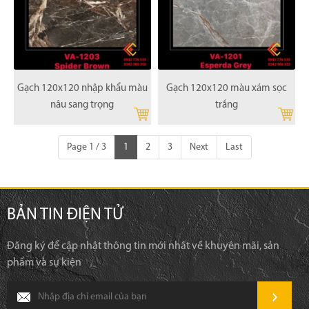
Gạch 120x120 nhập khẩu màu
Gạch 120x120 màu xám sọc
nâu sang trọng
trắng
Page 1 / 3
1
2
3
Next
Last
BẢN TIN ĐIỆN TỬ
Đăng ký để cập nhật thông tin mới nhất về khuyên mãi, sản
phẩm và sự kiện