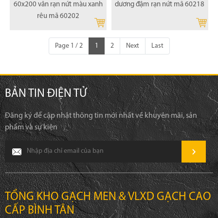
60x200 vân rạn nứt màu xanh
dương đậm rạn nứt mã 60218
rêu mã 60202
Page 1 / 2
1
2
Next
Last
BẢN TIN ĐIỆN TỬ
Đăng ký để cập nhật thông tin mới nhất về khuyên mãi, sản
phẩm và sự kiện
TỔNG KHO GẠCH MEN & VLXD GẠCH CAO
CẤP BÌNH TÂN