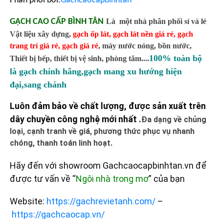
Phân phối bởi:
Gachcaocapbinhtan
GẠCH CAO CẤP BÌNH TÂN
Là một nhà phân phối sỉ và lẻ
Vật liệu xây dựng,
gạch ốp lát
,
gạch lát nền giá rẻ
,
gạch
trang trí giá rẻ
,
gạch giá rẻ
,
máy nước nóng, bồn nước,
100% toàn bộ
Thiết bị bếp, thiết bị vệ sinh, phòng tắm....
là gạch chính hãng,gạch mang xu hướng hiện
đại,sang chảnh
Luôn đảm bảo về chất lượng, được sản xuất trên
dây chuyền công nghệ mới nhất .
Đa dạng về chủng
loại, cạnh tranh về giá, phương thức phục vụ nhanh
chóng, thanh toán linh hoạt.
Hãy đến với showroom Gachcaocapbinhtan.vn để
được tư vấn về “
Ngôi nhà trong mơ
” của bạn
Website:
https://gachrevietanh.com/
–
https://gachcaocap.vn/