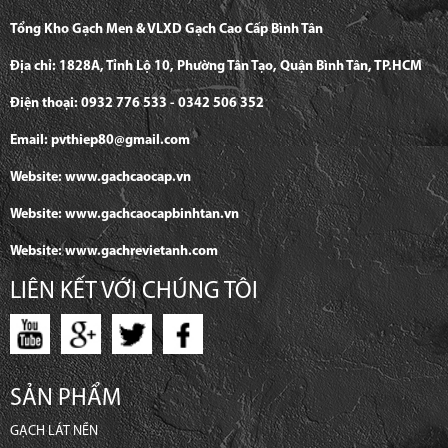
Tổng Kho Gạch Men & VLXD Gạch Cao Cấp Bình Tân
Địa chỉ: 1828A, Tỉnh Lộ 10, Phường Tân Tạo, Quận Bình Tân, TP.HCM
Điện thoại: 0932 776 533 - 0342 506 352
Email: pvthiep80@gmail.com
Website: www.gachcaocap.vn
Website: www.gachcaocapbinhtan.vn
Website: www.gachrevietanh.com
LIÊN KẾT VỚI CHÚNG TÔI
SẢN PHẨM
GẠCH LÁT NỀN