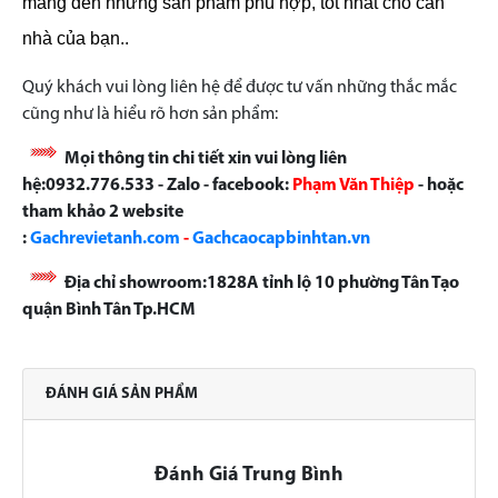
mang đến những sản phẩm phù hợp, tốt nhất cho căn
nhà của bạn..
Quý khách vui lòng liên hệ để được tư vấn những thắc mắc
cũng như là hiểu rõ hơn sản phẩm:
Mọi thông tin chi tiết xin vui lòng liên
hệ:0932.776.533 - Zalo - facebook:
Phạm Văn Thiệp
- hoặc
tham khảo 2 website
:
Gachrevietanh.com
-
Gachcaocapbinhtan.vn
Địa chỉ showroom:1828A tỉnh lộ 10 phường Tân Tạo
quận Bình Tân Tp.HCM
ĐÁNH GIÁ SẢN PHẨM
Đánh Giá Trung Bình