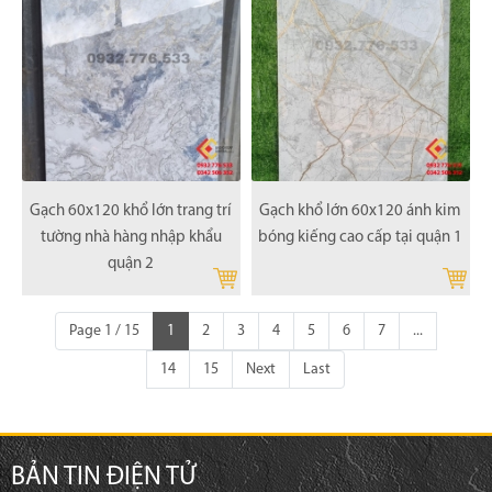
Gạch 60x120 khổ lớn trang trí
Gạch khổ lớn 60x120 ánh kim
tường nhà hàng nhập khẩu
bóng kiếng cao cấp tại quận 1
quận 2
Page 1 / 15
1
2
3
4
5
6
7
...
14
15
Next
Last
BẢN TIN ĐIỆN TỬ