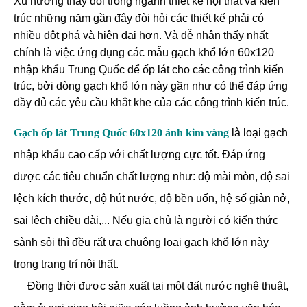
Xu hướng thay đổi trong ngành thiết kế nội thất và kiến
trúc những năm gần đây đòi hỏi các thiết kế phải có
nhiều đột phá và hiện đại hơn. Và dễ nhận thấy nhất
chính là việc ứng dụng các mẫu gạch
khổ lớn
60x120
nhập khẩu Trung Quốc để ốp lát cho các công trình kiến
trúc, bởi dòng gạch khổ lớn này gần như có thể đáp ứng
đầy đủ các yêu cầu khắt khe của các công trình kiến trúc.
Gạch ốp lát Trung Quốc 60x120 ánh kim vàng
là loại gạch
nhập khẩu cao cấp với chất lượng cực tốt. Đáp ứng
được các tiêu chuẩn chất lượng như: độ mài mòn, độ sai
lệch kích thước, độ hút nước, độ bền uốn, hệ số giản nở,
sai lệch chiều dài,... Nếu gia chủ là người có kiến thức
sành sỏi thì đều rất ưa chuộng loại gạch khổ lớn này
trong trang trí nội thất.
Đồng thời được sản xuất tại một đất nước nghệ thuật,