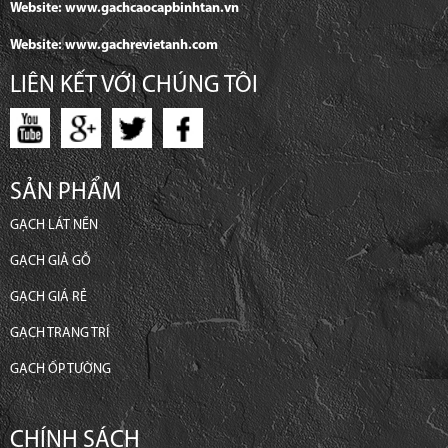
Website: www.gachcaocapbinhtan.vn
Website: www.gachrevietanh.com
LIÊN KẾT VỚI CHÚNG TÔI
SẢN PHẨM
GẠCH LÁT NỀN
GẠCH GIẢ GỖ
GẠCH GIÁ RẺ
GẠCH TRANG TRÍ
GẠCH ỐP TƯỜNG
CHÍNH SÁCH