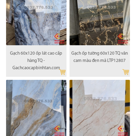
Gạch 60x120 ốp lát cao cấp
Gạch ốp tường 60x120 TQ vân
hàng TQ -
cam màu đen mã LTP12807
Gachcaocapbinhtan.com