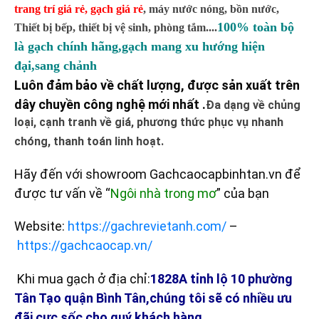
trang trí giá rẻ
,
gạch giá rẻ
,
máy nước nóng, bồn nước,
100% toàn bộ
Thiết bị bếp, thiết bị vệ sinh, phòng tắm....
là gạch chính hãng,gạch mang xu hướng hiện
đại,sang chảnh
Luôn đảm bảo về chất lượng, được sản xuất trên
dây chuyền công nghệ mới nhất .
Đa dạng về chủng
loại, cạnh tranh về giá, phương thức phục vụ nhanh
chóng, thanh toán linh hoạt.
Hãy đến với showroom Gachcaocapbinhtan.vn để
được tư vấn về “
Ngôi nhà trong mơ
” của bạn
Website:
https://gachrevietanh.com/
–
https://gachcaocap.vn/
Khi mua gạch ở địa chỉ:
1828A tỉnh lộ 10 phường
Tân Tạo quận Bình Tân,chúng tôi sẽ có nhiều ưu
đãi cực sốc cho quý khách hàng