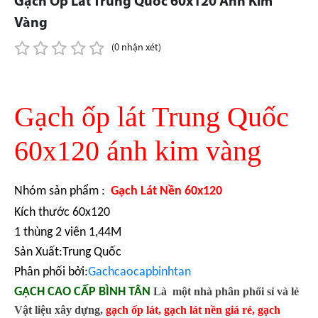
Gạch Ốp Lát Trung Quốc 60x120 Ánh Kim
Vàng
(0 nhận xét)
Gạch ốp lát Trung Quốc
60x120 ánh kim vàng
Nhóm sản phẩm :
Gạch Lát Nền 60x120
Kích thước 60x120
1 thùng 2 viên 1,44M
Sản Xuất:Trung Quốc
Phân phối bởi:
Gachcaocapbinhtan
GẠCH CAO CẤP BÌNH TÂN
Là một nhà phân phối sỉ và lẻ
Vật liệu xây dựng,
gạch ốp lát
,
gạch lát nền giá rẻ
,
gạch