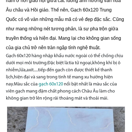
nằm ở nơi giao hội giữa các luồng ảnh hưởng văn hóa
Âu châu và Hồi giáo. Thế nên, Gạch 60x120
Trung
Quốc
có vô vàn những mẫu mã có vẻ đẹp đặc sắc. Cũng
như mang những nét tương phản, là sự pha trộn giữa
truyền thống và hiện đại. Mang lại cho không gian sống
của gia chủ trở nên tràn ngập tính nghệ thuật.
Gạch 60x120 hàng nhập khẩu nước ngoài có thể chống chịu
dưới mọi môi trường.Đặc biệt là:tia tử ngoại,không khí bị ô
nhiễm,lửa,axit.....tiếp đến gạch còn được thiết kế thanh
lịch,hiện đại và sang trong tinh tế mang xu hướng hiện
nay.Màu sắc của
gạch 60x120
nổi bật nhất là màu sắc của
viên gạch mang đậm chất phong cách Châu Âu làm cho
không gian trở lên rộng rãi thoáng mát và thoải mái.