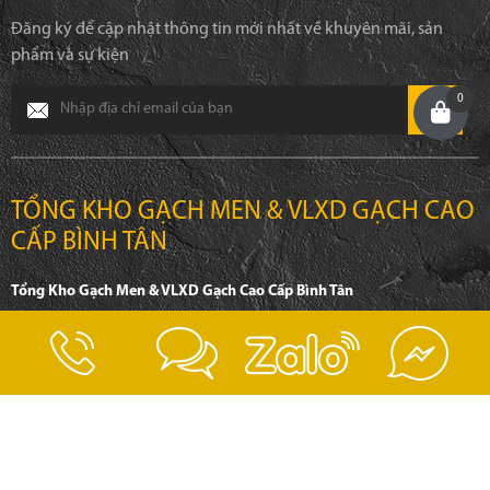
Đăng ký để cập nhật thông tin mới nhất về khuyên mãi, sản
phẩm và sự kiện
0
TỔNG KHO GẠCH MEN & VLXD GẠCH CAO
CẤP BÌNH TÂN
Tổng Kho Gạch Men & VLXD Gạch Cao Cấp Bình Tân
Địa chỉ: 1828A, Tỉnh Lộ 10, Phường Tân Tạo, Quận Bình Tân, TP.HCM
Điện thoại: 0932 776 533 - 0342 506 352
Email: pvthiep80@gmail.com
Website: www.gachcaocap.vn