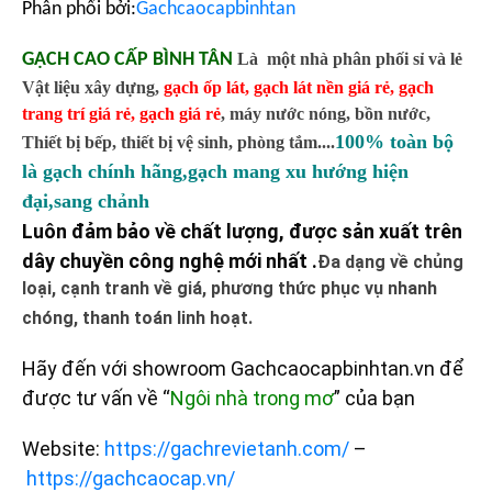
Phân phối bởi:
Gachcaocapbinhtan
GẠCH CAO CẤP BÌNH TÂN
Là một nhà phân phối sỉ và lẻ
Vật liệu xây dựng,
gạch ốp lát
,
gạch lát nền giá rẻ
,
gạch
trang trí giá rẻ
,
gạch giá rẻ
,
máy nước nóng, bồn nước,
100% toàn bộ
Thiết bị bếp, thiết bị vệ sinh, phòng tắm....
là gạch chính hãng,gạch mang xu hướng hiện
đại,sang chảnh
Luôn đảm bảo về chất lượng, được sản xuất trên
dây chuyền công nghệ mới nhất .
Đa dạng về chủng
loại, cạnh tranh về giá, phương thức phục vụ nhanh
chóng, thanh toán linh hoạt.
Hãy đến với showroom Gachcaocapbinhtan.vn để
được tư vấn về “
Ngôi nhà trong mơ
” của bạn
Website:
https://gachrevietanh.com/
–
https://gachcaocap.vn/