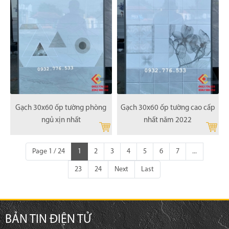
Gạch 30x60 ốp tường phòng
Gạch 30x60 ốp tường cao cấp
ngủ xịn nhất
nhất năm 2022
Page 1 / 24
1
2
3
4
5
6
7
...
23
24
Next
Last
BẢN TIN ĐIỆN TỬ