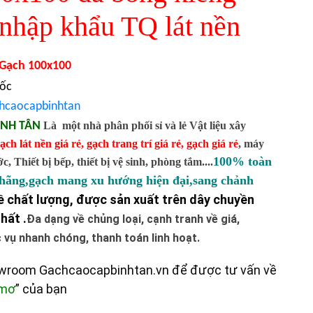
 nhập khẩu TQ lát nền
Gạch 100x100
uốc
hcaocapbinhtan
ÌNH TÂN
Là một nhà phân phối sỉ và lẻ Vật liệu xây
ạch lát nền giá rẻ
,
gạch trang trí giá rẻ
,
gạch giá rẻ
,
máy
100% toàn
 Thiết bị bếp, thiết bị vệ sinh, phòng tắm....
 hãng,gạch mang xu hướng hiện đại,sang chảnh
 chất lượng, được sản xuất trên dây chuyền
hất .
Đa dạng về chủng loại, cạnh tranh về giá,
vụ nhanh chóng, thanh toán linh hoạt.
owroom Gachcaocapbinhtan.vn để được tư vấn về
 mơ
” của bạn