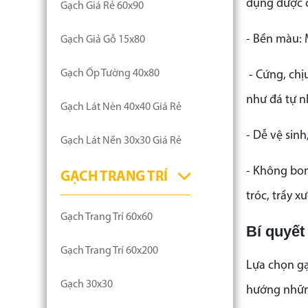
dụng được c
Gạch Giá Rẻ 60x90
- Bền màu: 
Gạch Giả Gỗ 15x80
Gạch Ốp Tường 40x80
- Cứng, chị
như đá tự n
Gạch Lát Nèn 40x40 Giá Rẻ
- Dễ vệ sin
Gạch Lát Nền 30x30 Giá Rẻ
- Không bon
GẠCH TRANG TRÍ
tróc, trầy x
Gạch Trang Trí 60x60
Bí quyết
Gạch Trang Trí 60x200
Lựa chọn gạ
Gạch 30x30
hướng những