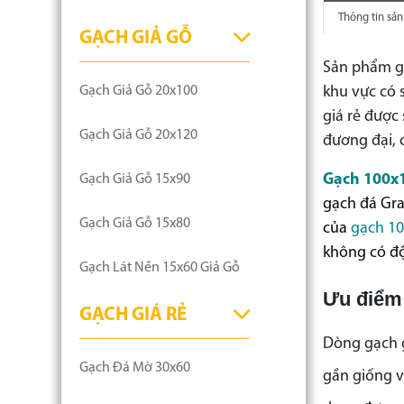
Thông tin sả
GẠCH GIẢ GỖ
Sản phẩm gạ
khu vực có 
Gạch Giả Gỗ 20x100
giá rẻ được
Gạch Giả Gỗ 20x120
đương đại, c
Gạch 100x1
Gạch Giả Gỗ 15x90
gạch đá Gra
Gạch Giả Gỗ 15x80
của
gạch 10
không có độ
Gạch Lát Nền 15x60 Giả Gỗ
Ưu điểm
GẠCH GIÁ RẺ
Dòng gạch g
Gạch Đá Mờ 30x60
gần giống v