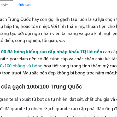
n phẩm
Bình luận
ch Trung Quốc hay còn gọi là gạch tàu luôn là sự lựa chọn 
sự hấp thụ hoặc tỏa nhiệt. Với tính thẩm mỹ, thuận tiện cho
 sáng tạo bởi đội ngũ nhân viên tài năng và giàu kinh ngh
ổ điển, công nghiệp, tối giản, v..v
00 đá bóng kiếng cao cấp nhập khẩu TQ lát nền
cao cấ
nite-porcelain nên có độ cứng cáp và chắc chắn chịu lực 
0x100
phẳng và bóng
họa tiết sang trọng tính thẩm mỹ cao,
 trơn trượt.Màu sắc bền đẹp không bị bong tróc nấm mốc,h
 của gạch 100x100 Trung Quốc
ranite sản xuất từ bột đá tự nhiên, đất sét, chất phụ gia 
ới đá granite tự nhiên. Gạch granite cao cấp phải đáp ứng đú