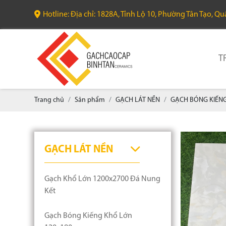
Hotline: Địa chỉ: 1828A, Tỉnh Lộ 10, Phường Tân Tạo, Q
T
Trang chủ
Sản phẩm
GẠCH LÁT NỀN
GẠCH BÓNG KIẾN
GẠCH LÁT NỀN
Gạch Khổ Lớn 1200x2700 Đá Nung
Kết
Gạch Bóng Kiếng Khổ Lớn