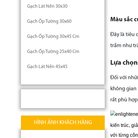
Gạch Lát Nền 30x30
Màu sắc c
Gạch Ốp Tường 30x60
Đây là tiêu
Gạch Ốp Tường 30x45 Cm
trầm như trắ
Gạch Ốp Tường 25x40 Cm
Lựa chọn
Gạch Lát Nền 45x45
Đối với nhữ
không gian 
rất phù hợp
HÌNH ẢNH KHÁCH HÀNG
kiến trúc, g
với từng công