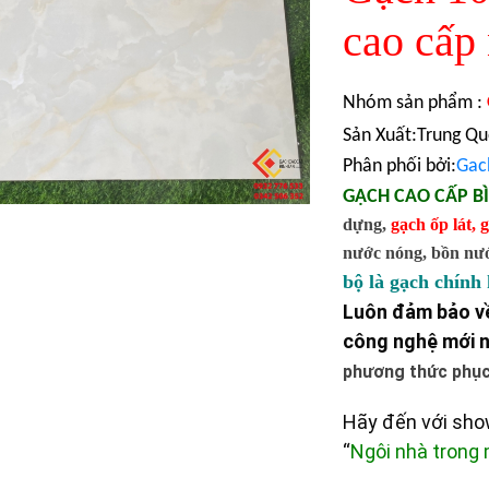
cao cấp
Nhóm sản phẩm :
Sản Xuất:Trung Q
Phân phối bởi:
Gac
GẠCH CAO CẤP B
dựng,
gạch ốp lát
,
g
nước nóng, bồn nước,
bộ là gạch chính
Luôn đảm bảo về
công nghệ mới n
phương thức phục 
Hãy đến với sh
“
Ngôi nhà trong