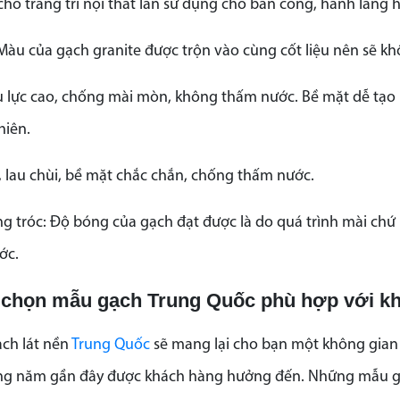
ho trang trí nội thất lẫn sử dụng cho ban công, hành lang h
Màu của gạch granite được trộn vào cùng cốt liệu nên sẽ khô
u lực cao, chống mài mòn, không thấm nước. Bề mặt dễ tạo 
hiên.
h, lau chùi, bề mặt chắc chắn, chống thấm nước.
g tróc: Độ bóng của gạch đạt được là do quá trình mài ch
ước.
 chọn mẫu gạch Trung Quốc phù hợp với k
ch lát nền
Trung Quốc
sẽ mang lại cho bạn một không gian h
 năm gần đây được khách hàng hưởng đến. Những mẫu gạch