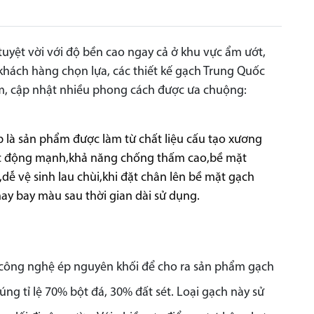
tuyệt vời với độ bền cao ngay cả ở khu vực ẩm ướt,
 khách hàng chọn lựa, các thiết kế gạch Trung Quốc
iệm, cập nhật nhiều phong cách được ưa chuộng:
p là sản phẩm được làm từ chất liệu cấu tạo xương
tác động mạnh,khả năng chống thấm cao,bề mặt
dễ vệ sinh lau chùi,khi đặt chân lên bề mặt gạch
ay bay màu sau thời gian dài sử dụng.
và công nghệ ép nguyên khối để cho ra sản phẩm gạch
ng tỉ lệ 70% bột đá, 30% đất sét. Loại gạch này sử