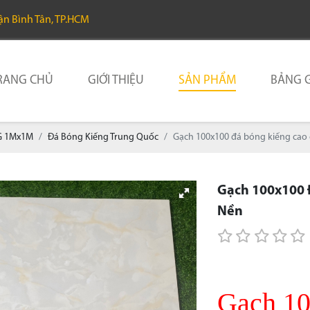
uận Bình Tân, TP.HCM
RANG CHỦ
GIỚI THIỆU
SẢN PHẨM
BẢNG G
G 1Mx1M
Đá Bóng Kiếng Trung Quốc
Gạch 100x100 đá bóng kiếng cao 
Gạch 100x100 
Nền
Gạch 10