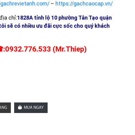
//gachrevietanh.com/
–
https://gachcaocap.vn/
ịa chỉ:
1828A tỉnh lộ 10 phường Tân Tạo quận
tôi sẽ có nhiều ưu đãi cực sốc cho quý khách
:0932.776.533 (Mr.Thiep)
HÀNG
MUA NGAY