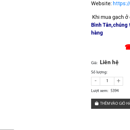
Website:
https:
Khi mua gạch ở đ
Bình Tân,chúng 
hàng
☎
Liên hệ
Giá:
Số lượng:
-
+
Lượt xem:
5394
THÊM VÀO GIỎ 