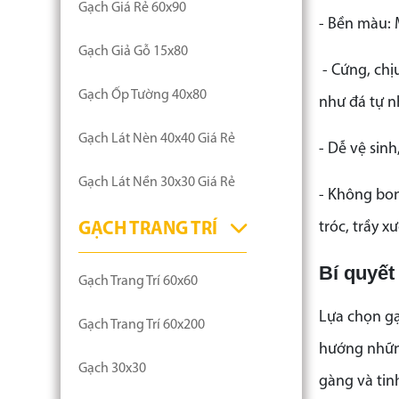
Gạch Giá Rẻ 60x90
- Bền màu: 
Gạch Giả Gỗ 15x80
- Cứng, chị
Gạch Ốp Tường 40x80
như đá tự n
Gạch Lát Nèn 40x40 Giá Rẻ
- Dễ vệ sin
Gạch Lát Nền 30x30 Giá Rẻ
- Không bon
tróc, trầy x
GẠCH TRANG TRÍ
Bí quyết
Gạch Trang Trí 60x60
Lựa chọn gạ
Gạch Trang Trí 60x200
hướng những
Gạch 30x30
gàng và tin