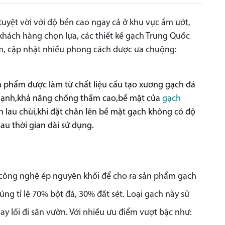
tuyệt vời với độ bền cao ngay cả ở khu vực ẩm ướt,
 khách hàng chọn lựa, các thiết kế gạch Trung Quốc
iệm, cập nhật nhiều phong cách được ưa chuộng:
n phẩm được làm từ chất liệu cấu tạo xương gạch đá
 mạnh,khả năng chống thấm cao,bề mặt của
gạch
h lau chùi,khi đặt chân lên bề mặt gạch không có độ
u thời gian dài sử dụng.
và công nghệ ép nguyên khối để cho ra sản phẩm gạch
ng tỉ lệ 70% bột đá, 30% đất sét. Loại gạch này sử
ay lối đi sân vườn. Với nhiều ưu điểm vượt bậc như: