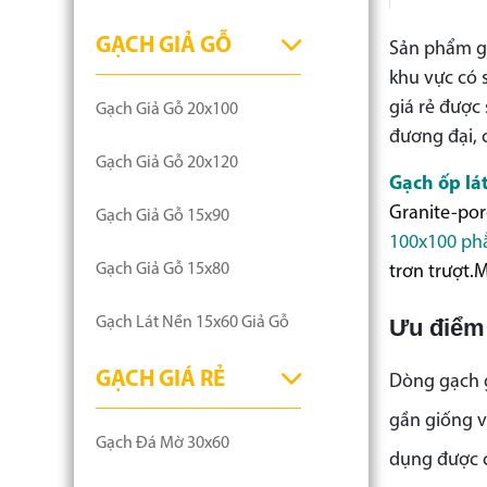
GẠCH GIẢ GỖ
Sản phẩm gạ
khu vực có 
giá rẻ được
Gạch Giả Gỗ 20x100
đương đại, c
Gạch Giả Gỗ 20x120
Gạch ốp lá
Granite-por
Gạch Giả Gỗ 15x90
100x100
ph
Gạch Giả Gỗ 15x80
trơn trượt.
Ưu điểm
Gạch Lát Nền 15x60 Giả Gỗ
GẠCH GIÁ RẺ
Dòng gạch g
gần giống v
Gạch Đá Mờ 30x60
dụng được c