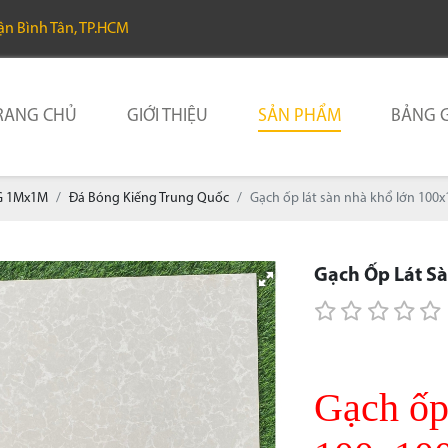
uận Bình Tân, TP.HCM
RANG CHỦ
GIỚI THIỆU
SẢN PHẨM
BẢNG G
G 1Mx1M
Đá Bóng Kiếng Trung Quốc
Gạch ốp lát sàn nhà khổ lớn 100
Gạch Ốp Lát S
Gạch ốp 