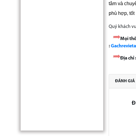
tâm và chuy
phù hợp, tốt
Quý khách vu
Mọi thô
:
Gachreviet
Địa ch
ĐÁNH GIÁ
Đ