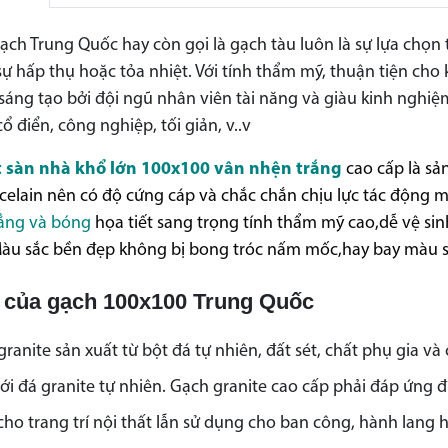
ch Trung Quốc hay còn gọi là gạch tàu luôn là sự lựa chọn 
sự hấp thụ hoặc tỏa nhiệt. Với tính thẩm mỹ, thuận tiện cho
 sáng tạo bởi đội ngũ nhân viên tài năng và giàu kinh ngh
ổ điển, công nghiệp, tối giản, v..v
t sàn nhà khổ lớn 100x100 vân nhện trắng
cao cấp là sả
celain nên có độ cứng cáp và chắc chắn chịu lực tác động
ẳng và bóng
họa tiết sang trọng tính thẩm mỹ cao,dễ vệ sin
Màu sắc bền đẹp không bị bong tróc nấm mốc,hay bay màu sa
 của gạch 100x100 Trung Quốc
ranite sản xuất từ bột đá tự nhiên, đất sét, chất phụ gia 
ới đá granite tự nhiên. Gạch granite cao cấp phải đáp ứng đú
ho trang trí nội thất lẫn sử dụng cho ban công, hành lang h