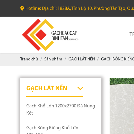
Hotline: Địa chỉ: 1828A, Tỉnh Lộ 10, Phường Tân Tạo, Q
T
Trang chủ
Sản phẩm
GẠCH LÁT NỀN
GẠCH BÓNG KIẾN
GẠCH LÁT NỀN
Gạch Khổ Lớn 1200x2700 Đá Nung
Kết
Gạch Bóng Kiếng Khổ Lớn