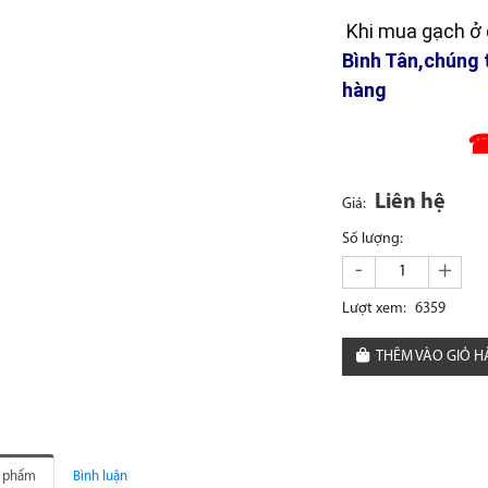
Khi mua gạch ở đ
Bình Tân,chúng 
hàng
☎
Liên hệ
Giá:
Số lượng:
-
+
Lượt xem:
6359
THÊM VÀO GIỎ 
n phẩm
Bình luận