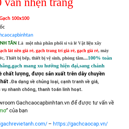
 vân nhện trắng
Gạch 100x100
uốc
hcaocapbinhtan
ÌNH TÂN
Là một nhà phân phối sỉ và lẻ Vật liệu xây
ạch lát nền giá rẻ
,
gạch trang trí giá rẻ
,
gạch giá rẻ
,
máy
100% toàn
 Thiết bị bếp, thiết bị vệ sinh, phòng tắm....
 hãng,gạch mang xu hướng hiện đại,sang chảnh
 chất lượng, được sản xuất trên dây chuyền
hất .
Đa dạng về chủng loại, cạnh tranh về giá,
vụ nhanh chóng, thanh toán linh hoạt.
owroom Gachcaocapbinhtan.vn để được tư vấn về
 mơ
” của bạn
//gachrevietanh.com/
–
https://gachcaocap.vn/