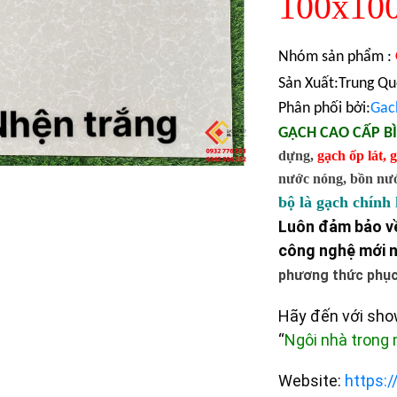
100x100
Nhóm sản phẩm :
Sản Xuất:Trung Q
Phân phối bởi:
Gac
GẠCH CAO CẤP B
dựng,
gạch ốp lát
,
g
nước nóng, bồn nước,
bộ là gạch chính
Luôn đảm bảo về
công nghệ mới n
phương thức phục 
Hãy đến với sh
“
Ngôi nhà trong
Website:
https: