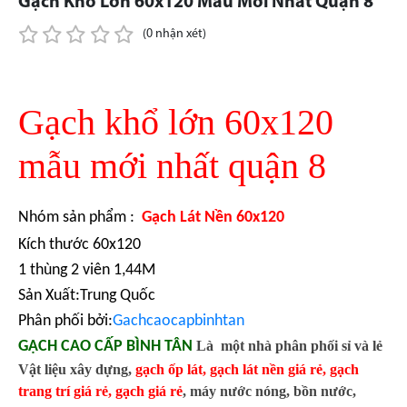
Gạch Khổ Lớn 60x120 Mẫu Mới Nhất Quận 8
(0 nhận xét)
Gạch khổ lớn 60x120
mẫu mới nhất quận 8
Nhóm sản phẩm :
Gạch Lát Nền 60x120
Kích thước 60x120
1 thùng 2 viên 1,44M
Sản Xuất:Trung Quốc
Phân phối bởi:
Gachcaocapbinhtan
GẠCH CAO CẤP BÌNH TÂN
Là một nhà phân phối sỉ và lẻ
Vật liệu xây dựng,
gạch ốp lát
,
gạch lát nền giá rẻ
,
gạch
trang trí giá rẻ
,
gạch giá rẻ
,
máy nước nóng, bồn nước,