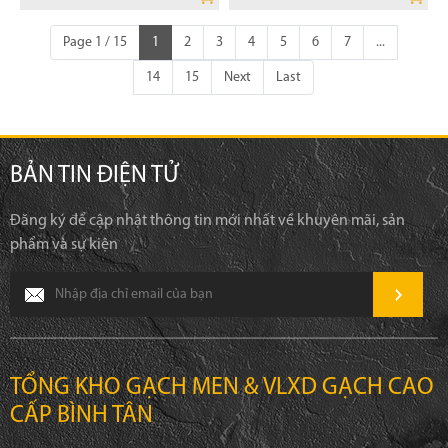
Page 1 / 15
1
2
3
4
5
6
7
...
14
15
Next
Last
BẢN TIN ĐIỆN TỬ
Đăng ký để cập nhật thông tin mới nhất về khuyên mãi, sản
phẩm và sự kiện
TỔNG KHO GẠCH MEN & VLXD GẠCH CAO
CẤP BÌNH TÂN