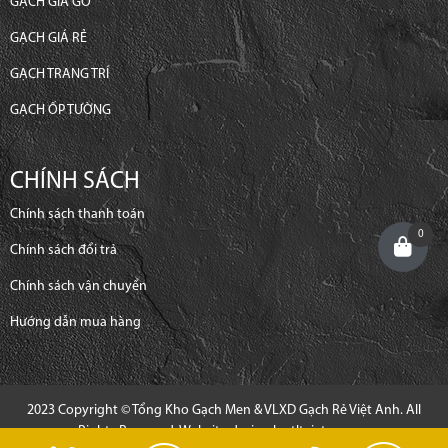
GẠCH GIẢ GỖ
GẠCH GIÁ RẺ
GẠCH TRANG TRÍ
GẠCH ỐP TƯỜNG
CHÍNH SÁCH
Chính sách thanh toán
0
Chính sách đổi trả
Chính sách vận chuyển
Hướng dẫn mua hàng
2023 Copyright © Tổng Kho Gạch Men & VLXD Gạch Rẻ Việt Anh. All
Rights Reserved. Website design by
tltvietnam.vn