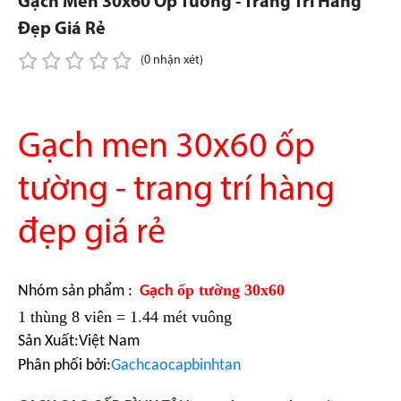
Gạch Men 30x60 Ốp Tường - Trang Trí Hàng
Đẹp Giá Rẻ
(0 nhận xét)
Gạch men 30x60 ốp
tường - trang trí hàng
đẹp giá rẻ
ốp tường 30x60
Nhóm sản phẩm :
Gạch
1 thùng 8 viên = 1.44 mét vuông
Sản Xuất:
Việt Nam
Phân phối bởi:
Gachcaocapbinhtan