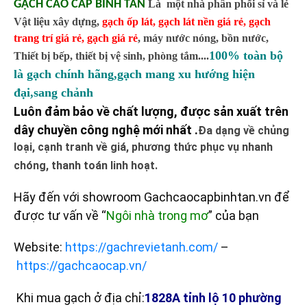
GẠCH CAO CẤP BÌNH TÂN
Là một nhà phân phối sỉ và lẻ
Vật liệu xây dựng,
gạch ốp lát
,
gạch lát nền giá rẻ
,
gạch
trang trí giá rẻ
,
gạch giá rẻ
,
máy nước nóng, bồn nước,
100% toàn bộ
Thiết bị bếp, thiết bị vệ sinh, phòng tắm....
là gạch chính hãng,gạch mang xu hướng hiện
đại,sang chảnh
Luôn đảm bảo về chất lượng, được sản xuất trên
dây chuyền công nghệ mới nhất .
Đa dạng về chủng
loại, cạnh tranh về giá, phương thức phục vụ nhanh
chóng, thanh toán linh hoạt.
Hãy đến với showroom Gachcaocapbinhtan.vn để
được tư vấn về “
Ngôi nhà trong mơ
” của bạn
Website:
https://gachrevietanh.com/
–
https://gachcaocap.vn/
Khi mua gạch ở địa chỉ:
1828A tỉnh lộ 10 phường