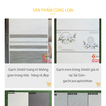
SẢN PHẨM CÙNG LOẠI
Gạch 30x60 trang trí không
Gạch men bóng 30x60 giá rẻ
gian trong nhà - hàng rẻ,đẹp
tại Sài Gòn -
gachcaocapbinhtan