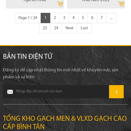
ngủ xịn nhất
nhất năm 2022
Page 1 / 24
1
2
3
4
5
6
7
...
23
24
Next
Last
BẢN TIN ĐIỆN TỬ
Đăng ký để cập nhật thông tin mới nhất về khuyên mãi, sản
phẩm và sự kiện
TỔNG KHO GẠCH MEN & VLXD GẠCH CAO
CẤP BÌNH TÂN