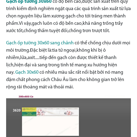
Gạch ốp tường
30x60
có độ bền cao,được sản xuất trên quy
trình kiểm định nghiêm ngặt qua các quá trình sản xuất từ lựa
chọn nguyên liệu làm xương gạch cho tới tráng men thành
phẩm.Vì vậy,gạch luôn có độ bền cao,khả năng trống trầy
xước tốt,chống thấm tuyệt đối,chống trơn trượt tốt.
Gạch ốp tường 30x60
sang chảnh
có thể chống chịu dưới mọi
môi trường.Đặc biệt là:tia tử ngoại,không khí bị ô
nhiễm,lửa,axit.....tiếp đến gạch còn được thiết kế thanh
lịch,hiện đại và sang trong tinh tế mang xu hướng hiện
nay.
Gạch
30x60
có nhiều màu sắc rất nổi bật bởi nó mang
đậm chất phong cách Châu Âu làm cho không gian trở lên
rộng rãi thoáng mát và thoải mái.