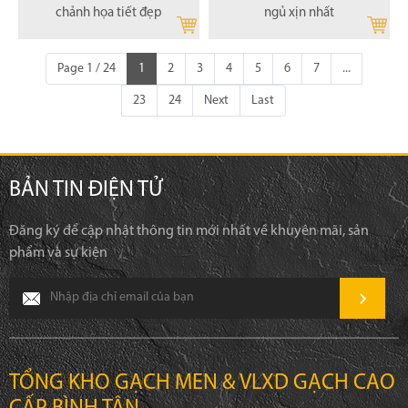
chảnh họa tiết đẹp
ngủ xịn nhất
Page 1 / 24
1
2
3
4
5
6
7
...
23
24
Next
Last
BẢN TIN ĐIỆN TỬ
Đăng ký để cập nhật thông tin mới nhất về khuyên mãi, sản
phẩm và sự kiện
TỔNG KHO GẠCH MEN & VLXD GẠCH CAO