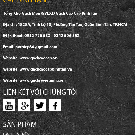
CẤP BÌNH TÂN
Tổng Kho Gạch Men & VLXD Gạch Cao Cấp Bình Tân
Địa chỉ: 1828A, Tỉnh Lộ 10, Phường Tân Tạo, Quận Bình Tân, TP.HCM
Điện thoại: 0932 776 533 - 0342 506 352
Email: pvthiep80@gmail.com
Website: www.gachcaocap.vn
Website: www.gachcaocapbinhtan.vn
Website: www.gachrevietanh.com
LIÊN KẾT VỚI CHÚNG TÔI
SẢN PHẨM
GẠCH LÁT NỀN