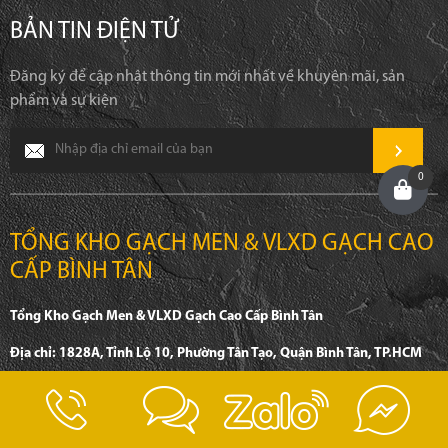
BẢN TIN ĐIỆN TỬ
Đăng ký để cập nhật thông tin mới nhất về khuyên mãi, sản
phẩm và sự kiện
0
TỔNG KHO GẠCH MEN & VLXD GẠCH CAO
CẤP BÌNH TÂN
Tổng Kho Gạch Men & VLXD Gạch Cao Cấp Bình Tân
Địa chỉ: 1828A, Tỉnh Lộ 10, Phường Tân Tạo, Quận Bình Tân, TP.HCM
Điện thoại: 0932 776 533 - 0342 506 352
Email: pvthiep80@gmail.com